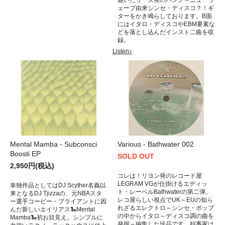
ェーブ由来シンセ・ディスコ？！ギ
ターをかき鳴らしております。B面
にはイタロ・ディスコやEBM要素な
どを落とし込んだインスト二曲を収
録。
Listen♪
Mental Mamba - Subconsci
Various - Bathwater 002
Boosti EP
SOLD OUT
2,950円(税込)
コレは！リヨン発のレコード屋
LEGRAM VGが仕掛けるエディッ
単独作品としてはDJ Scyther名義以
ト・レーベルBathwaterの第二弾。
来となるDJ Tjizzaの、元NBAスタ
レコ屋らしい視点でUK～EUの知ら
ー選手コービー・ブライアントに因
れざるエレクトロ～シンセ・ポップ
んだ新しいエイリアス🐍Mental
の中からイタロ～ディスコ調の曲を
Mamba🐍初お目見え。シンプルに
発掘～編集した珍品です。好事家は