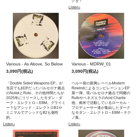
クを！
Listen♪
Various - As Above, So Below
Various - MDRW_01
3,090円(税込)
3,090円(税込)
「Double Sided Weapons EP」が
ペルー発の新興レーベルModern
当店でも好評だったバルセロナ拠点
RewindによるコンピレーションEP
のNulekとRoto、その他仲間たちが
第一弾。現バルセロナ拠点で同郷の
2025年にリリースしたモダン・ダ
RufoやベネズエラのAcid Charlie
ーク・エレクトロ～EBM。グライミ
他、南米で活動しているローカル・
ー？なアシッド・エレクトロB1や
プロデューサー達が集結したダーク
ミニマルでアシッドなB2も個性
なモダン・エレクトロ～EBM～テク
的。
ノ集。
Listen♪
Listen♪