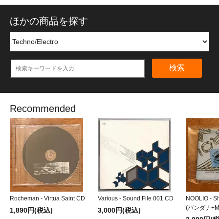
ほかの商品を探す
検索
Recommended
Rocheman - Virtua Saint CD
Various - Sound File 001 CD
NOOLIO - Sh
(バンダナ+MI
1,890円(税込)
3,000円(税込)