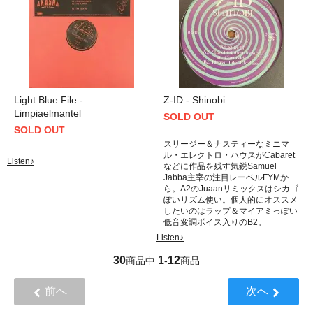
Light Blue File -
Z-ID - Shinobi
Limpiaelmantel
SOLD OUT
SOLD OUT
スリージー＆ナスティーなミニマ
ル・エレクトロ・ハウスがCabaret
Listen♪
などに作品を残す気鋭Samuel
Jabba主宰の注目レーベルFYMか
ら。A2のJuaanリミックスはシカゴ
ぽいリズム使い。個人的にオススメ
したいのはラップ＆マイアミっぽい
低音変調ボイス入りのB2。
Listen♪
30
1
12
商品中
-
商品
前へ
次へ