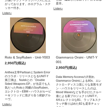
力強いテクノ～テックハウスに仕上
是非。
がっております。ホログラム・ステ
ッカー付き。
Listen♪
Listen♪
Roto & SoyRuben - Unit-Y003
Giammarco Orsini - UNIT-Y
001
2,950円(税込)
2,950円(税込)
Anthea主宰PartisanとSystem Error
のコラボ・リリースとなるUNIT-Y
Data Memory Accessの片割れ
第三弾は、Nulekとの「Double
Giammarco Orsiniによる80s、エレ
Sided Weapons EP」が当店でも人
クトロ～ディスコ混じりな哀愁モダ
気だったRotoと同郷のSoyRuben。
ン・ハウスをリリースしたのは、
エレクトロ～EBM～ハウスがルーピ
Mood Wavesなどを手がけたクルー
ー＆ソリッドに混ざり合う絶妙グル
達による新プロジェクトUNIT-Y。
ーヴ。
4/4エレクトロなB1、ラップ＆スク
ラッチ散りばめたB2も是非チェッ
Listen♪