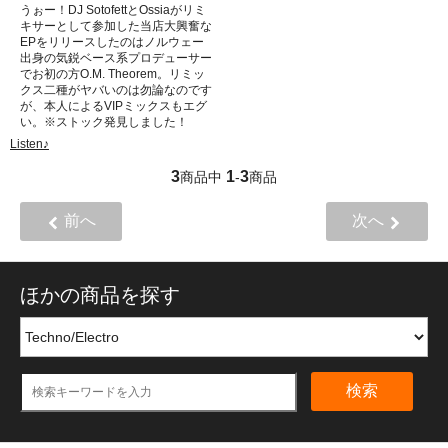
うぉー！DJ SotofettとOssiaがリミ
キサーとして参加した当店大興奮な
EPをリリースしたのはノルウェー
出身の気鋭ベース系プロデューサー
でお初の方O.M. Theorem。リミッ
クス二種がヤバいのは勿論なのです
が、本人によるVIPミックスもエグ
い。※ストック発見しました！
Listen♪
3
1
3
商品中
-
商品
前へ
次へ
ほかの商品を探す
検索