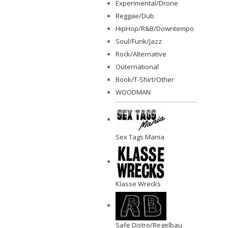
Experimental/Drone
Reggae/Dub
HipHop/R&B/Downtempo
Soul/Funk/Jazz
Rock/Alternative
Outernational
Book/T-Shirt/Other
WOODMAN
Sex Tags Mania
Klasse Wrecks
Safe Distro/Regelbau