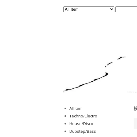
All Item
Techno/Electro
House/Disco
Dubstep/Bass