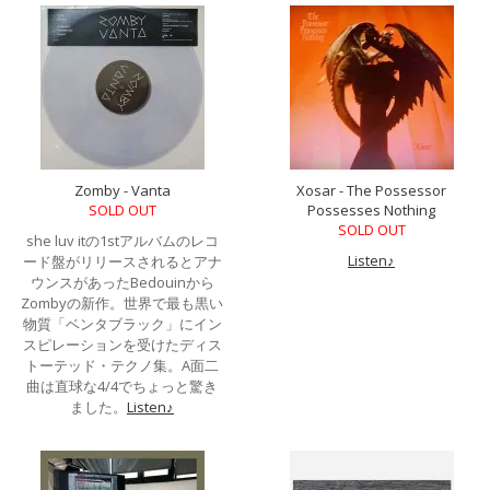
Zomby - Vanta
Xosar - The Possessor
SOLD OUT
Possesses Nothing
SOLD OUT
she luv itの1stアルバムのレコ
Listen♪
ード盤がリリースされるとアナ
ウンスがあったBedouinから
Zombyの新作。世界で最も黒い
物質「ベンタブラック」にイン
スピレーションを受けたディス
トーテッド・テクノ集。A面二
曲は直球な4/4でちょっと驚き
ました。
Listen♪