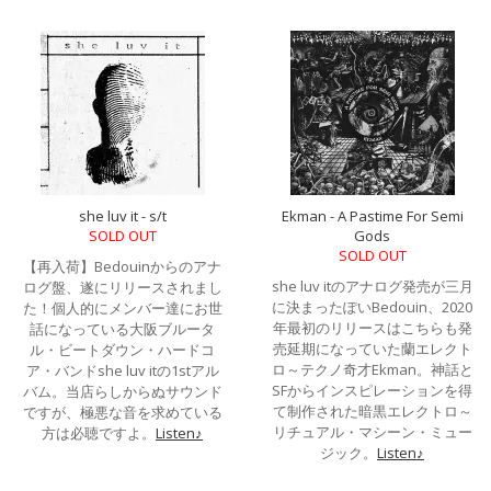
she luv it - s/t
Ekman - A Pastime For Semi
SOLD OUT
Gods
SOLD OUT
【再入荷】Bedouinからのアナ
she luv itのアナログ発売が三月
ログ盤、遂にリリースされまし
に決まったぽいBedouin、2020
た！個人的にメンバー達にお世
年最初のリリースはこちらも発
話になっている大阪ブルータ
売延期になっていた蘭エレクト
ル・ビートダウン・ハードコ
ロ～テクノ奇才Ekman。神話と
ア・バンドshe luv itの1stアル
SFからインスピレーションを得
バム。当店らしからぬサウンド
て制作された暗黒エレクトロ～
ですが、極悪な音を求めている
リチュアル・マシーン・ミュー
方は必聴ですよ。
Listen♪
ジック。
Listen♪