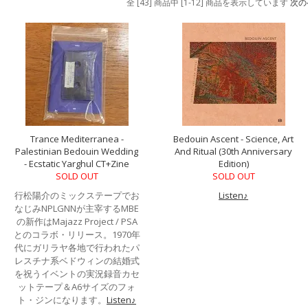
全 [43] 商品中 [1-12] 商品を表示しています
次の
Trance Mediterranea -
Bedouin Ascent - Science, Art
Palestinian Bedouin Wedding
And Ritual (30th Anniversary
- Ecstatic Yarghul CT+Zine
Edition)
SOLD OUT
SOLD OUT
行松陽介のミックステープでお
Listen♪
なじみNPLGNNが主宰するMBE
の新作はMajazz Project / PSA
とのコラボ・リリース。1970年
代にガリラヤ各地で行われたパ
レスチナ系ベドウィンの結婚式
を祝うイベントの実況録音カセ
ットテープ＆A6サイズのフォ
ト・ジンになります。
Listen♪