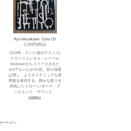
Ryo Murakami - Esto CD
2,200円(税込)
2016年、ドバイ発のテクノ/エ
クスペリメンタル・レーベル
Bedouinからリリースされた
3rdアルバムがCD化。音の強度
は増し、よりダイナミックな世
界観を表現する、静かな怒りを
内包したドローン/ダーク・ア
ンビエント・サウンド。
Listen♪
のページへ