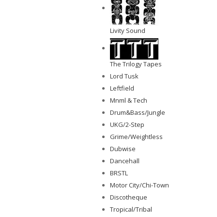
Livity Sound
The Trilogy Tapes
Lord Tusk
Leftfield
Mnml & Tech
Drum&Bass/Jungle
UKG/2-Step
Grime/Weightless
Dubwise
Dancehall
BRSTL
Motor City/Chi-Town
Discotheque
Tropical/Tribal