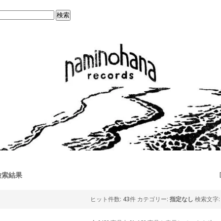
検索結果
ヒット件数:
43
件
カテゴリー:
指定なし
検索文字