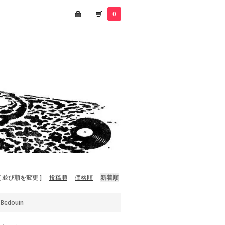
0
[ 並び順を変更 ]
-
投稿順
-
価格順
-
新着順
:
Bedouin