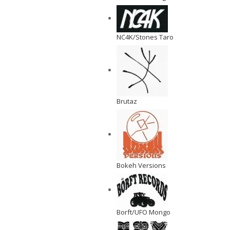
NC4K/Stones Taro
Brutaz
Bokeh Versions
Borft/UFO Mongo