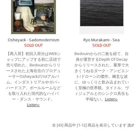
Osheyack - Sadomodernism
Ryo Murakami - Sea
SOLD OUT
SOLD OUT
【再入荷】初回入荷分はWEBシ
Bedouinからの二枚を経て、自
ョップにアップする前に店頭で
身が運営するDepth Of Decay
売り切れた、Bedouinからリリ
からリリースされた、重厚で大
ースされた上海在住のプロデュ
きくうねるダーク・アンビエン
ーサーOsheyackの1stアルバ
ト/ドローンの傑作。幽玄な波
ム。インダストリアルやガバ～
に、ゆっくりと飲み込まれてい
ハードコア、ボールルームなど
く至極の世界観。タイトル、ヴ
を取り入れた現代的なハイパ
ィジュアルとのシンクロ具合も
ー・ダンス・サウンド。
半端ない。
Listen♪
Listen♪
全 [43] 商品中 [1-12] 商品を表示しています
次