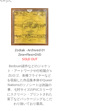
ページへ
Zodiak - Archived 01
Zine+Flexi+DVD
SOLD OUT
Bedouin諸作などのジャケッ
ト・アートワークや行松陽介's
ZUロゴ、各種フライヤーなど
を収録した作品集本体やQueer
Nationsのソノシートは勿論の
事、七吋サイズのPVCスリーヴ
にスクリーン・プリントされた
装丁などパッケージングもこだ
わり抜いており最高。