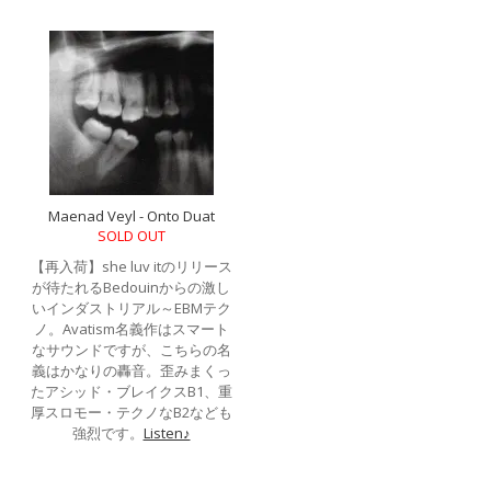
Maenad Veyl - Onto Duat
SOLD OUT
【再入荷】she luv itのリリース
が待たれるBedouinからの激し
いインダストリアル～EBMテク
ノ。Avatism名義作はスマート
なサウンドですが、こちらの名
義はかなりの轟音。歪みまくっ
たアシッド・ブレイクスB1、重
厚スロモー・テクノなB2なども
強烈です。
Listen♪