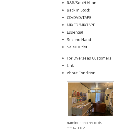
R&B/Soul/Urban
Back In Stock
CD/DVD/TAPE
MIXCD/MIXTAPE
Essential
Second Hand
Sale/Outlet
For Overseas Customers
Link
About Condition
naminohana records
〒5420012