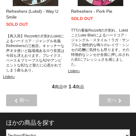
Refreshers (Lukid) - Way U
Refreshers - Pork Pie
Smile
SOLD OUT
SOLD OUT
TTTの看板Rezzettの片割れ、Lukid
ことLuke Blairによるハードコア・
【再入荷】Rezzettの片割れLukidに
ジャングル・スタイル！ラガ・サン
よるハードコア・ジャングル名義
プルと個性的な鳴りのレイヴ・シン
Refreshersの三枚目。キャッチーな
セの応酬に気持ちも昂ります。その
声ネタ使いと臨場感あるロウ音質は
特徴的なシンセが全面に押し出され
今回も冴えおります。ブレイクス、
たB2にフレッシュさを感じまし
ベース＆ブリープスなA2やアンビ
た。
エントなB2など新たに心惹かれて
しまう曲もあり。
Listen♪
Listen♪
4
1
4
商品中
-
商品
前へ
次へ
ほかの商品を探す