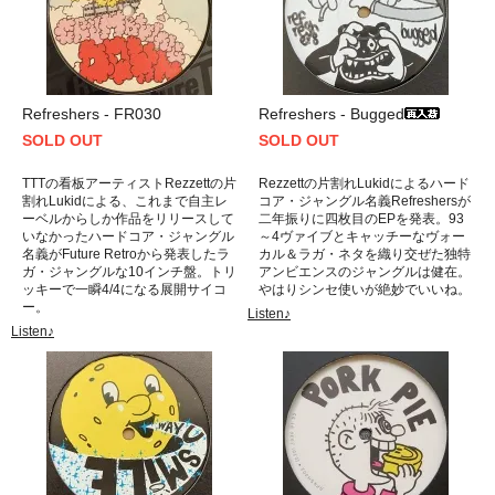
Refreshers - FR030
Refreshers - Bugged
SOLD OUT
SOLD OUT
TTTの看板アーティストRezzettの片
Rezzettの片割れLukidによるハード
割れLukidによる、これまで自主レ
コア・ジャングル名義Refreshersが
ーベルからしか作品をリリースして
二年振りに四枚目のEPを発表。93
いなかったハードコア・ジャングル
～4ヴァイブとキャッチーなヴォー
名義がFuture Retroから発表したラ
カル＆ラガ・ネタを織り交ぜた独特
ガ・ジャングルな10インチ盤。トリ
アンビエンスのジャングルは健在。
ッキーで一瞬4/4になる展開サイコ
やはりシンセ使いが絶妙でいいね。
ー。
Listen♪
Listen♪