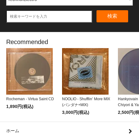
検索
Recommended
Rocheman - Virtua Saint CD
NOOLIO - Shufflin’ More MIX
Hankyovain
(バンダナ+MIX)
Chiyori & Y
1,890円(税込)
3,000円(税込)
2,500円(
ホーム