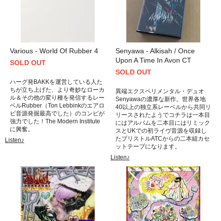
Various - World Of Rubber 4
Senyawa - Alkisah / Once
Upon A Time In Avon CT
SOLD OUT
SOLD OUT
ハーグ発BAKKを運営している人た
ちが立ち上げた、より奇妙なローカ
異端エクスペリメンタル・デュオ
ル＆その他の変り種を発信するレー
Senyawaの濃厚な新作。世界各地
ベルRubber（Ton Lebbinkのエアロ
40以上の独立系レーベルから共同リ
ビ音源発掘最高でした）のコンピが
リースされたようでコチラは一本目
強力でした！The Modern Institute
にはアルバムを二本目にはリミック
に興奮。
スとUKでの初ライヴ音源を収録し
たブリストルATCからの二本組カセ
Listen♪
ットテープになります。
Listen♪