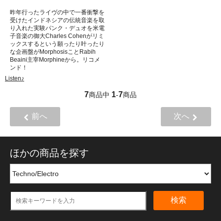
昨年行ったライヴの中で一番衝撃を
受けたインドネシアの伝統音楽を取
り入れた実験パンク・デュオを米電
子音楽の御大Charles Cohenがリミ
ックスするという願ったり叶ったり
な企画盤がMorphosisことRabih
Beaini主宰Morphineから。リコメ
ンド！
Listen♪
7
1
7
商品中
-
商品
前へ
次へ
ほかの商品を探す
検索