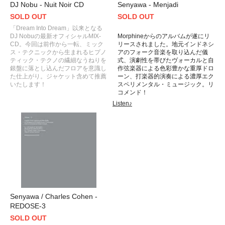
DJ Nobu - Nuit Noir CD
Senyawa - Menjadi
SOLD OUT
SOLD OUT
「Dream Into Dream」以来となる
DJ Nobuの最新オフィシャルMIX-
Morphineからのアルバムが遂にリ
CD。今回は前作から一転、ミック
リースされました。地元インドネシ
ス・テクニックから生まれるヒプノ
アのフォーク音楽を取り込んだ儀
ティック・テクノの繊細なうねりを
式、演劇性を帯びたヴォーカルと自
銀盤に落とし込んだフロアを意識し
作弦楽器による色彩豊かな重厚ドロ
た仕上がり。ジャケット含めて推薦
ーン、打楽器的演奏による濃厚エク
いたします！
スペリメンタル・ミュージック。リ
コメンド！
Listen♪
Senyawa / Charles Cohen -
REDOSE-3
SOLD OUT