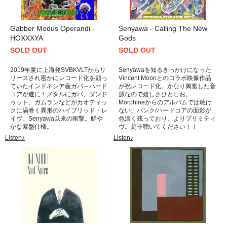
Gabber Modus Operandi -
Senyawa - Calling The New
HOXXXYA
Gods
SOLD OUT
SOLD OUT
2019年夏に上海発SVBKVLTからリ
Senyawaを知るきっかけになった
リースされ密かにレコード化を願っ
Vincent Moonとのコラボ映像作品
ていたインドネシア産ガバ～ハード
が祝レコード化。かなり興奮した音
コアが遂に！メタルにガバ、ダンド
源なので嬉しさひとしお。
ゥット、ガムランなどがカオティッ
Morphineからのアルバムでは聴け
クに渦巻く異形のハイブリッド・レ
ない、パンク/ハードコアの面影が
イヴ。Senyawa以来の衝撃。鮮や
色濃く残っており、よりプリミティ
かな紫盤仕様。
ヴ。是非聴いてください！！
Listen♪
Listen♪