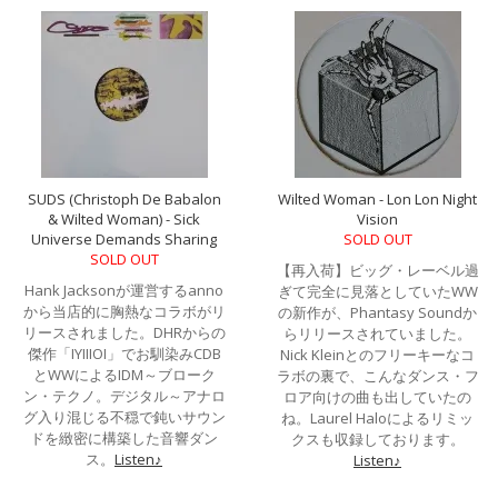
SUDS (Christoph De Babalon
Wilted Woman - Lon Lon Night
& Wilted Woman) - Sick
Vision
Universe Demands Sharing
SOLD OUT
SOLD OUT
【再入荷】ビッグ・レーベル過
Hank Jacksonが運営するanno
ぎて完全に見落としていたWW
から当店的に胸熱なコラボがリ
の新作が、Phantasy Soundか
リースされました。DHRからの
らリリースされていました。
傑作「IYIIIOI」でお馴染みCDB
Nick Kleinとのフリーキーなコ
とWWによるIDM～ブローク
ラボの裏で、こんなダンス・フ
ン・テクノ。デジタル～アナロ
ロア向けの曲も出していたの
グ入り混じる不穏で鈍いサウン
ね。Laurel Haloによるリミッ
ドを緻密に構築した音響ダン
クスも収録しております。
ス。
Listen♪
Listen♪