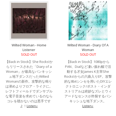
Wilted Woman - Home
Wilted Woman - Diary Of A
Listener
Woman
SOLD OUT
SOLD OUT
【Back in Stock】She Rocks!か
【Back in Stock】1080pから
らリリースされた「Diary of a
PAN、Dialなど凄い振れ幅で活
Woman」が最高なパンキッシ
動する才女James K主宰She
ュ地下ダンスだったWilted
Rocks!からの六曲入りEP。攻撃
Womanの新作。攻撃的な鳴り
的な8bitシンセを用いたDIYエレ
は潜めよりフロア・ライクに。
クトロニック/ポスト・インダ
レフトフィールドでダンサブル
ストリアルは絶妙なズレとウィ
な電子音楽を求めているのなら
アードなセンスが炸裂するパン
コレを聴かないのは悪手です
キッシュな地下ダンス。
よ！
Listen♪
Listen♪