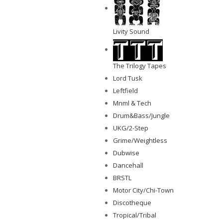
Livity Sound
The Trilogy Tapes
Lord Tusk
Leftfield
Mnml & Tech
Drum&Bass/Jungle
UKG/2-Step
Grime/Weightless
Dubwise
Dancehall
BRSTL
Motor City/Chi-Town
Discotheque
Tropical/Tribal