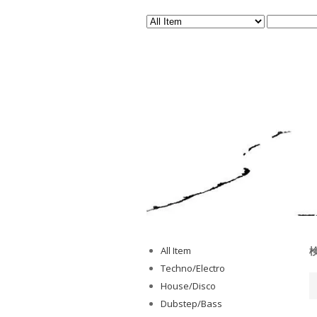
All Item
Techno/Electro
House/Disco
Dubstep/Bass