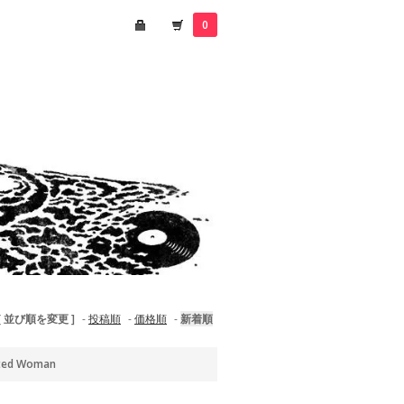
0
[ 並び順を変更 ]
-
投稿順
-
価格順
-
新着順
ted Woman