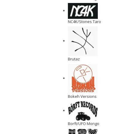
NC4K/Stones Taro
Brutaz
Bokeh Versions
Borft/UFO Mongo