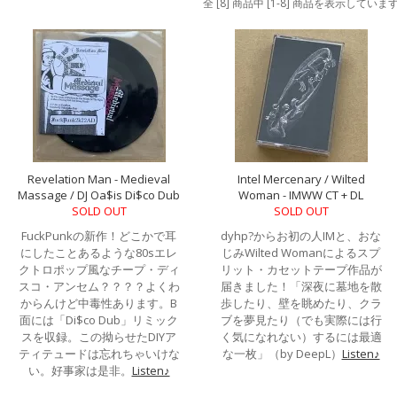
全 [8] 商品中 [1-8] 商品を表示していま
Revelation Man - Medieval
Intel Mercenary / Wilted
Massage / DJ Oa$is Di$co Dub
Woman - IMWW CT + DL
SOLD OUT
SOLD OUT
FuckPunkの新作！どこかで耳
dyhp?からお初の人IMと、おな
にしたことあるような80sエレ
じみWilted Womanによるスプ
クトロポップ風なチープ・ディ
リット・カセットテープ作品が
スコ・アンセム？？？？よくわ
届きました！「深夜に墓地を散
からんけど中毒性あります。B
歩したり、壁を眺めたり、クラ
面には「Di$co Dub」リミック
ブを夢見たり（でも実際には行
スを収録。この拗らせたDIYア
く気になれない）するには最適
ティテュードは忘れちゃいけな
な一枚」（by DeepL）
Listen♪
い。好事家は是非。
Listen♪