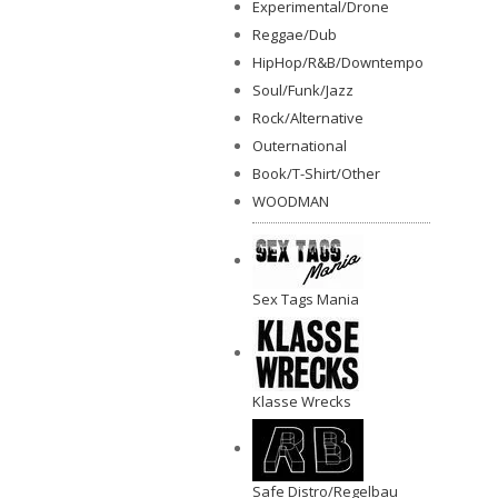
Experimental/Drone
Reggae/Dub
HipHop/R&B/Downtempo
Soul/Funk/Jazz
Rock/Alternative
Outernational
Book/T-Shirt/Other
WOODMAN
Sex Tags Mania
Klasse Wrecks
Safe Distro/Regelbau