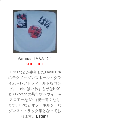
す
Various - LV VA 12-1
SOLD OUT
Lurkaなどが参加したLavalava
のテクノ～ダンスホール～グラ
イム～レフトフィールドなコン
ピ。LurkaはいわずもがなNKC
とBakongoの共作やヘヴィー＆
スロモーな4/4（後半速くなり
ます）B2などオフ・キルターな
ダンス・トラック集となってお
ります。
Listen♪