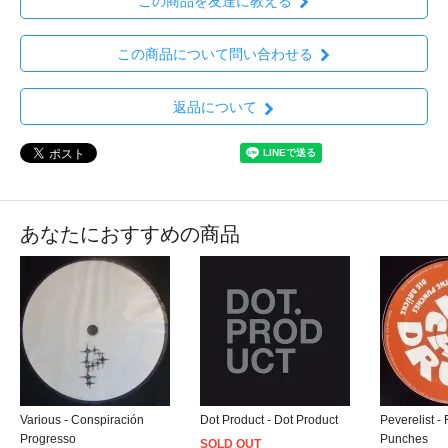
この商品を友達に教える
この商品について問い合わせる
返品について
あなたにおすすめの商品
Various - Conspiración
Dot Product - Dot Product
Peverelist -
Progresso
Punches
SOLD OUT