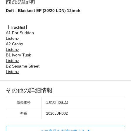
商品の説明
Deft - Blackest EP (20/20 LDN) 12inch
【Tracklist】
A1 For Sudden
Listen♪
A2 Cronx
Listen♪
B1 Ivory Tusk
Listen♪
B2 Sesame Street
Listen♪
その他の詳細情報
販売価格
1,850円(税込)
型番
2020LDN002