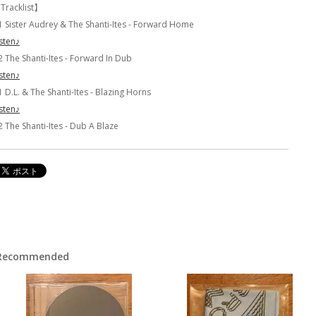
Tracklist】
1 Sister Audrey & The Shanti-Ites - Forward Home
isten♪
2 The Shanti-Ites - Forward In Dub
isten♪
 D.L. & The Shanti-Ites - Blazing Horns
isten♪
2 The Shanti-Ites - Dub A Blaze
Recommended