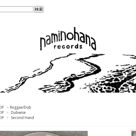
OP
>
Reggae/Dub
OP
>
Dubwise
OP
>
Second Hand