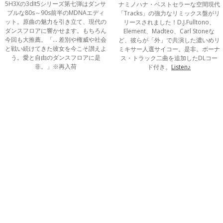
5H3Xの3dIt5シリーズ第七弾はダンサ
ナミノハナ・ベストセラーな空間現代
ブルな80s～90s前半のMDNAエディ
「Tracks」の強力なリミックス盤がリ
ット。原曲の魅力を引き立て、現代の
リースされました！D.J.Fulltono、
ダンスフロアに響かせます。もちろん
Element、Madteo、Carl Stoneな
今回も大推薦。「… 差別や権威や社会
ど、彼らが「外」で共演した濃いめリ
と戦い続けてきた彼女を今こそ讃えよ
ミキサー人選サイコー。是非。ボーナ
う。愛と自由のダンスフロアに是
ス・トラック二曲を追加したDLコー
非。」※再入荷
ド付き。
Listen♪