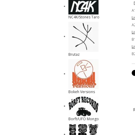
【
A
NC4K/Stones Taro
L
A
L
B1
L
B
Brutaz
Bokeh Versions
Borft/UFO Mongo