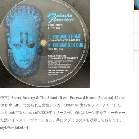
中古】Sister Audrey & The Shanti-Ites - Forward Home (Falasha) 12inch
「
English Girl
」で知られる女性シンガーSister Audreyをフィーチャーした
ba Shanti主宰Falashaの2008年リリース作。B面はホーン隊をフィーチャー
した渋いインスト・ヴァージョン。共にダブミックスも収録しております。
inyl:VG+ Jaket:--]