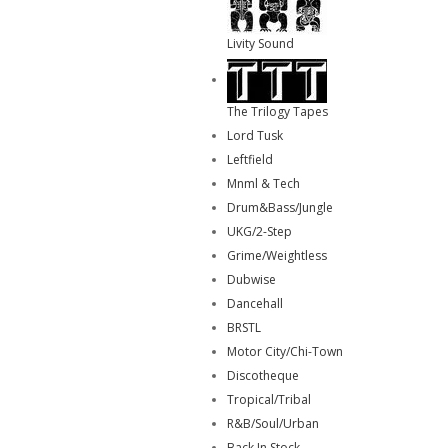
Livity Sound
The Trilogy Tapes
Lord Tusk
Leftfield
Mnml & Tech
Drum&Bass/Jungle
UKG/2-Step
Grime/Weightless
Dubwise
Dancehall
BRSTL
Motor City/Chi-Town
Discotheque
Tropical/Tribal
R&B/Soul/Urban
Back In Stock