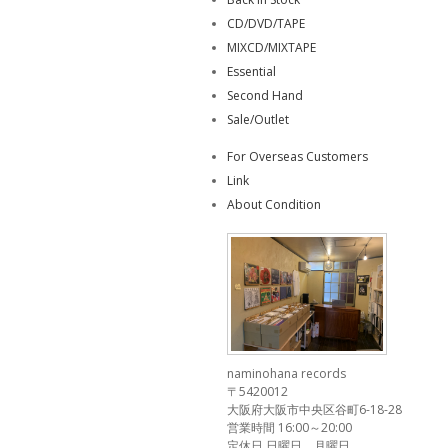
CD/DVD/TAPE
MIXCD/MIXTAPE
Essential
Second Hand
Sale/Outlet
For Overseas Customers
Link
About Condition
naminohana records
〒5420012
大阪府大阪市中央区谷町6-18-28
営業時間 16:00～20:00
定休日 日曜日、月曜日