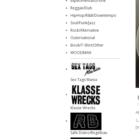
Experimental/Drone
Reggae/Dub
HipHop/R&B/Downtempo
Soul/Funk/Jazz
Rock/Alternative
Outernational
Book/T-Shirt/Other
WOODMAN
Sex Tags Mania
【
Klasse Wrecks
A
[V
Safe Distro/Regelbau