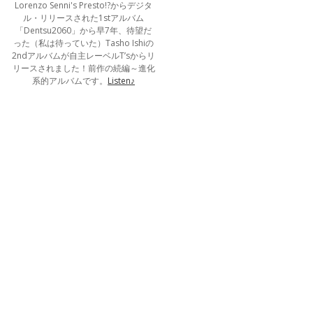
Lorenzo Senni's Presto!?からデジタ
ル・リリースされた1stアルバム
「Dentsu2060」から早7年、待望だ
った（私は待っていた）Tasho Ishiの
2ndアルバムが自主レーベルT’sからリ
リースされました！前作の続編～進化
系的アルバムです。
Listen♪