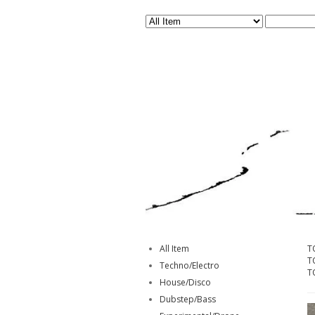
All Item
T
T
Techno/Electro
T
House/Disco
Dubstep/Bass