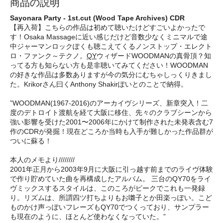
商品の説明
Sayonara Party - 1st​.​cut (Wood Tape Archives) CDR
【再入荷】こちらの作品は初めて聴いたけどすごいよかったで
す！Osaka Massageに近い感じだけど音数少なくミニマルで途
中ジャーマンロックぽくも聴こえてくるノンストップ・エレクト
ロ・ファンク～テクノ。
QY
ウィザードWOODMANの真骨頂？知
ってる方も知らない方も是非聴いてみてください！WOODMAN
の好きな作品は多数ありますが今の気分にむちゃしっくりきまし
た。Krikorさん曰くAnthony Shakirぽいとのことで納得。
”WOODMAN(1967-2016)のアーカイヴシリーズ、新章突入！二
度のデトロイト渡航を経て大阪に移住、先々のクラブシーンから
強い影響を受けた2001〜2006年にかけて制作された未発表含む7
作のCDRが発掘！現在どころか当時も入手が難しかった作品群が
ついに蘇る！
本人のメモより////////
2001年正月から2003年9月に大阪に引っ越す前までのライヴ体験
で作り貯めていた曲を再構成したアルバム。 三台のQY70をライ
ヴミックスするスタイルは、このころがピークでこれも一発録
り。リズムは、所謂四ツ打ちよりもお囃子とか田楽っぽい。こど
ものかけ声っぽいフレーズもQY70でつくっており、サンプラー
も現在のように、ほとんど使わなくなっていた。”