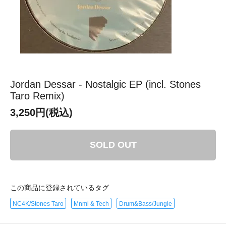
Jordan Dessar - Nostalgic EP (incl. Stones
Taro Remix)
3,250円(税込)
SOLD OUT
この商品に登録されているタグ
NC4K/Stones Taro
Mnml & Tech
Drum&Bass/Jungle