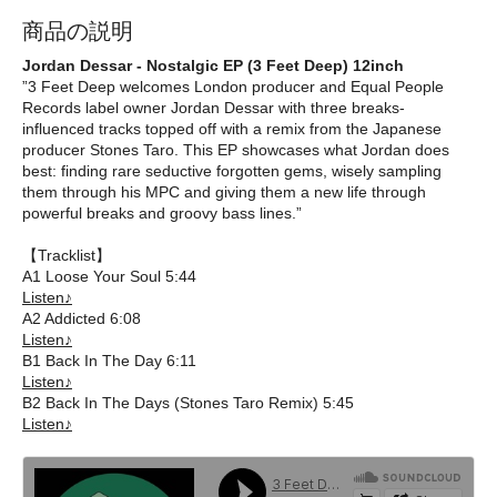
商品の説明
Jordan Dessar - Nostalgic EP (3 Feet Deep) 12inch
”3 Feet Deep welcomes London producer and Equal People
Records label owner Jordan Dessar with three breaks-
influenced tracks topped off with a remix from the Japanese
producer Stones Taro. This EP showcases what Jordan does
best: finding rare seductive forgotten gems, wisely sampling
them through his MPC and giving them a new life through
powerful breaks and groovy bass lines.”
【Tracklist】
A1 Loose Your Soul 5:44
Listen♪
A2 Addicted 6:08
Listen♪
B1 Back In The Day 6:11
Listen♪
B2 Back In The Days (Stones Taro Remix) 5:45
Listen♪