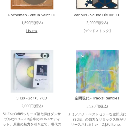
Rocheman - Virtua Saint CD
Various - Sound File 001 CD
1,890円(税込)
3,000円(税込)
Listen♪
【デッドストック】
5H3X - 3d1+5 7 CD
空間現代 - Tracks Remixes
2,000円(税込)
3,520円(税込)
5H3Xの3dIt5シリーズ第七弾はダンサ
ナミノハナ・ベストセラーな空間現代
ブルな80s～90s前半のMDNAエディ
「Tracks」の強力なリミックス盤がリ
ット。原曲の魅力を引き立て、現代の
リースされました！D.J.Fulltono、