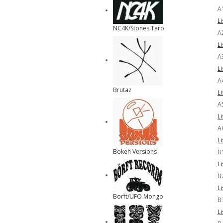
A
L
NC4K/Stones Taro
A
L
A
L
A
Brutaz
L
A
L
A6
L
Bokeh Versions
B
L
B
L
Borft/UFO Mongo
B
L