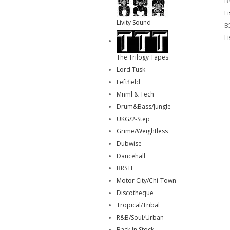
B
L
Livity Sound
B
L
The Trilogy Tapes
Lord Tusk
Leftfield
Mnml & Tech
Drum&Bass/Jungle
UKG/2-Step
Grime/Weightless
Dubwise
Dancehall
BRSTL
Motor City/Chi-Town
Discotheque
Tropical/Tribal
R&B/Soul/Urban
Back In Stock