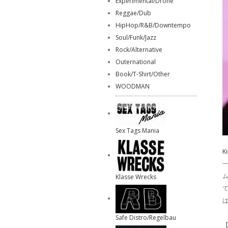
Experimental/Drone
Reggae/Dub
HipHop/R&B/Downtempo
Soul/Funk/Jazz
Rock/Alternative
Outernational
Book/T-Shirt/Other
WOODMAN
Sex Tags Mania
K
一
Klasse Wrecks
Safe Distro/Regelbau
【