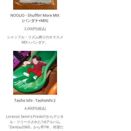
NOOLIO - Shufflin’ More MIX
(バンダナ+MIX)
3,000円(税込)
シャッフル・リズム縛りのオススメ
MIX＋バンダナ。
Tasho Ishi - TashoIshi 2
4,400円(税込)
Lorenzo Senni's Presto!?からデジタ
ル・リリースされた1stアルバム
「Dentsu2060」から早7年、待望だ