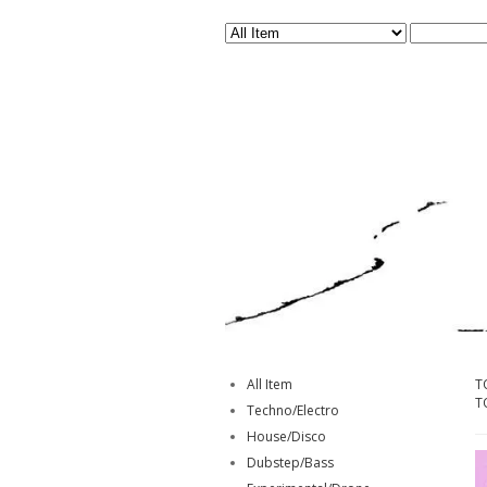
All Item
T
T
Techno/Electro
House/Disco
Dubstep/Bass