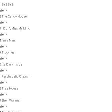
1 BYE BYE
isten♪
2 The Candy House
isten♪
3 I Don’t Miss My Mind
isten♪
4 I’m a Man
isten♪
5 Trophies
isten♪
 It’s Dark Inside
isten♪
1 Psychedelic Orgasm
isten♪
2 Tree House
isten♪
3 Shelf Warmer
isten♪