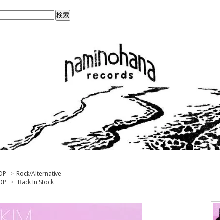
OP
>
Rock/Alternative
OP
>
Back In Stock