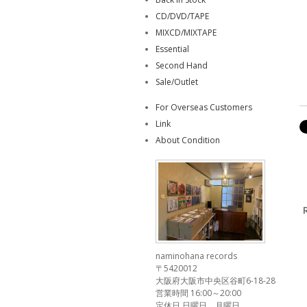
CD/DVD/TAPE
MIXCD/MIXTAPE
Essential
Second Hand
Sale/Outlet
For Overseas Customers
Link
About Condition
naminohana records
〒5420012
大阪府大阪市中央区谷町6-18-28
営業時間 16:00～20:00
定休日 日曜日、月曜日