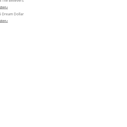
4 The Believers
isten♪
5 Dream Dollar
isten♪