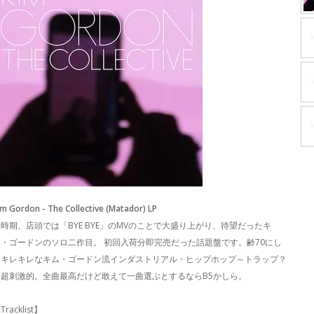
im Gordon - The Collective (Matador) LP
時期、店頭では「BYE BYE」のMVのことで大盛り上がり、待望だったキ
ム・ゴードンのソロ二作目。 初回入荷分即完売だった話題盤です。齢70にし
てキレキレなキム・ゴードン流インダストリアル・ヒップホップ～トラップ？
は超刺激的。全曲最高だけど敢えて一曲選ぶとするならB5かしら。
Tracklist】