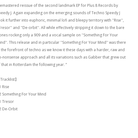
Remastered reissue of the second landmark EP for Plus 8 Records by
peedy J. Again expanding on the emerging sounds of Techno Speedy J
ok it further into euphoric, minimal lofi and bleepy territory with ''Rise'',
Tresor'' and ''De-orbit''. All while effectively stripping it down to the bare
ones rocking only a 909 and a vocal sample on ''Something For Your
ind''. This release and in particular ''Something For Your Mind'' was there
t the forefront of techno as we know it these days with a harder, raw and
o-nonsense approach and all its variations such as Gabber that grew out
 that in Rotterdam the following year. ”
Tracklist】
1 Rise
2 Something For Your Mind
1 Tresor
2 De-Orbit