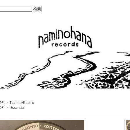
OP
>
Techno/Electro
OP
>
Essential