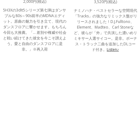
2,000円(税込)
3,520円(税込)
5H3Xの3dIt5シリーズ第七弾はダンサ
ナミノハナ・ベストセラーな空間現代
ブルな80s～90s前半のMDNAエディ
「Tracks」の強力なリミックス盤がリ
ット。原曲の魅力を引き立て、現代の
リースされました！D.J.Fulltono、
ダンスフロアに響かせます。もちろん
Element、Madteo、Carl Stoneな
今回も大推薦。「… 差別や権威や社会
ど、彼らが「外」で共演した濃いめリ
と戦い続けてきた彼女を今こそ讃えよ
ミキサー人選サイコー。是非。ボーナ
う。愛と自由のダンスフロアに是
ス・トラック二曲を追加したDLコー
非。」※再入荷
ド付き。
Listen♪