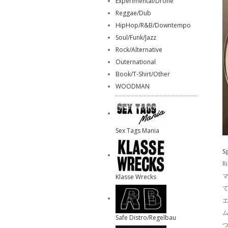
Experimental/Drone
Reggae/Dub
HipHop/R&B/Downtempo
Soul/Funk/Jazz
Rock/Alternative
Outernational
Book/T-Shirt/Other
WOODMAN
Sex Tags Mania
S
R
マ
Klasse Wrecks
て
エ
ム
Safe Distro/Regelbau