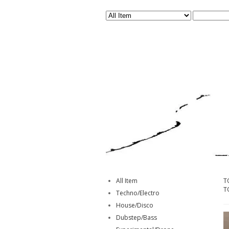
All Item
T
T
Techno/Electro
House/Disco
Dubstep/Bass