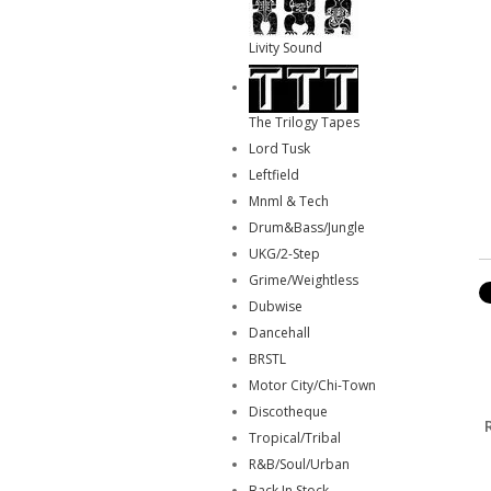
Livity Sound
The Trilogy Tapes
Lord Tusk
Leftfield
Mnml & Tech
Drum&Bass/Jungle
UKG/2-Step
Grime/Weightless
Dubwise
Dancehall
BRSTL
Motor City/Chi-Town
Discotheque
Tropical/Tribal
R&B/Soul/Urban
Back In Stock