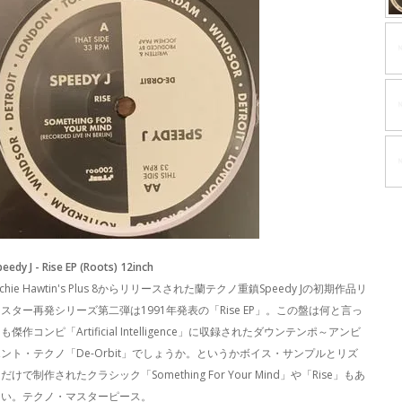
peedy J - Rise EP (Roots) 12inch
ichie Hawtin's Plus 8からリリースされた蘭テクノ重鎮Speedy Jの初期作品リ
スター再発シリーズ第二弾は1991年発表の「Rise EP」。この盤は何と言っ
も傑作コンピ「Artificial Intelligence」に収録されたダウンテンポ～アンビ
ント・テクノ「De-Orbit」でしょうか。というかボイス・サンプルとリズ
だけで制作されたクラシック「Something For Your Mind」や「Rise」もあ
つい。テクノ・マスターピース。