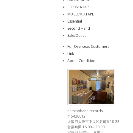
CD/DVD/TAPE
MIXCD/MIXTAPE
Essential
Second Hand
Sale/Outlet
For Overseas Customers
Link
About Condition
naminohana records
〒5420012
大阪府大阪市中央区谷町6-18-28
営業時間 16:00～20:00
定休日 日曜日、月曜日