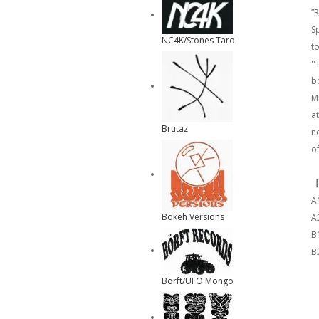
”
S
NC4K/Stones Taro
to
''
b
M
a
Brutaz
n
of
【
A
Bokeh Versions
A
B
B
Borft/UFO Mongo