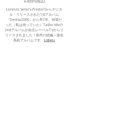
4,400円(税込)
Lorenzo Senni's Presto!?からデジタ
ル・リリースされた1stアルバム
「Dentsu2060」から早7年、待望だ
った（私は待っていた）Tasho Ishiの
2ndアルバムが自主レーベルT’sからリ
リースされました！前作の続編～進化
系的アルバムです。
Listen♪