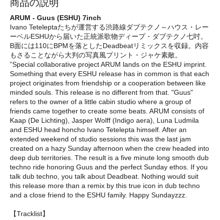
商品の説明
ARUM - Guus (ESHU) 7inch
Ivano Teteleptaたちが運営する渋路線ダブテクノ～ハウス・レー
ーベルESHUから届いた正統派歌物ディープ・ダブテクノ七吋。
B面には110にBPMを落としたDeadbeatリミックスを収録。内容
もさることながら大判の写真風プリント・ジャケ素敵。
”Special collaborative project ARUM lands on the ESHU imprint.
Something that every ESHU release has in common is that each
project originates from friendship or a cooperation between like
minded souls. This release is no different from that. "Guus"
refers to the owner of a little cabin studio where a group of
friends came together to create some beats. ARUM consists of
Kaap (De Lichting), Jasper Wolff (Indigo aera), Luna Ludmila
and ESHU head honcho Ivano Tetelepta himself. After an
extended weekend of studio sessions this was the last jam
created on a hazy Sunday afternoon when the crew headed into
deep dub territories. The result is a five minute long smooth dub
techno ride honoring Guus and the perfect Sunday ethos. If you
talk dub techno, you talk about Deadbeat. Nothing would suit
this release more than a remix by this true icon in dub techno
and a close friend to the ESHU family. Happy Sundayzzz.
【Tracklist】