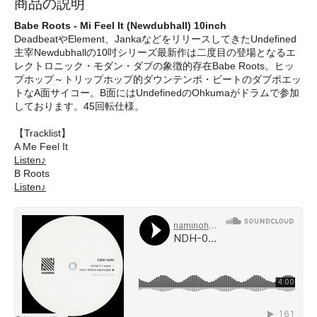
商品の説明
Babe Roots - Mi Feel It (Newdubhall) 10inch
DeadbeatやElement、JankaなどをリリースしてきたUndefined
主宰Newdubhallの10吋シリーズ最新作は二度目の登場となるエ
レクトロニック・モダン・ダブの象徴的存在Babe Roots。ヒッ
プホップ～トリップホップ的ダウンテンポ・ビートのダブポエッ
トなA面サイコー。B面にはUndefinedのOhkumaがドラムで参加
しております。45回転仕様。
【Tracklist】
A Me Feel It
Listen♪
B Roots
Listen♪