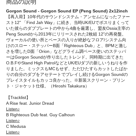
商品の説明
Gorgon Sound - Gorgon Sound EP (Peng Sound) 2x12inch
【再入荷】10年代のサウンドシステム・アンセムになったファー
スト12" 「Find Jah Way」に続き、当時UK/EUでボスりまくって
いた彼らのダブプレートの中から4曲を厳選し、盟友Ossia主宰の
Peng Soundから2013年にリリースされた2枚組 12"の再発盤。
ヴォーカルの使い所とベースの入りが絶妙なフロア/システム向
けのスロー・ステッパーB面「Righteous Dub」と、BPMと激し
さを増したD面「Orion」などグライム調ベース使いのステッパ
ーはGorgon Soundが作り出したトレンド。同時期に出てきた
O.B.FやStand High PatrolなどとUK/EUダブの新しいうねりを作
りました。ミックスもMCもせず、ただひたすらカットしたばか
りの自分のダブをアセテートでプレイし続けるGorgon Soundの
プレイスタイルもカッコ良かった。※新装スクリーン・プリン
ト・ジャケット仕様。（Hiroshi Takakura）
【Tracklist】
A Rise feat. Junior Dread
Listen♪
B Righteous Dub feat. Guy Calhoun
Listen♪
C Medusa
Listen♪