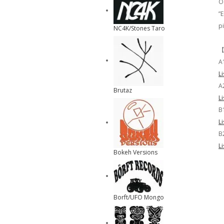
O
”
p
NC4K/Stones Taro
【
A
L
A
Brutaz
L
B
L
B
L
Bokeh Versions
Borft/UFO Mongo