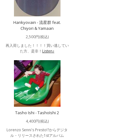
Hankyovain - 流星群 feat.
Chiyori & Yamaan
2,500円(税込)
再入荷しました！！！！買い逃してい
た方、是非！
Listen♪
Tasho Ishi - TashoIshi 2
4,400円(税込)
Lorenzo Senni's Presto!?からデジタ
ル・リリースされた1stアルバム