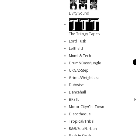
Livity Sound
The Trilogy Tapes
Lord Tusk
Leftfield
Mnml & Tech
Drum&Bass/Jungle
UKG/2-Step
Grime/Weightless
Dubwise
Dancehall
BRSTL
Motor City/Chi-Town
Discotheque
Tropical/Tribal
R&B/Soul/Urban
Back In Stock