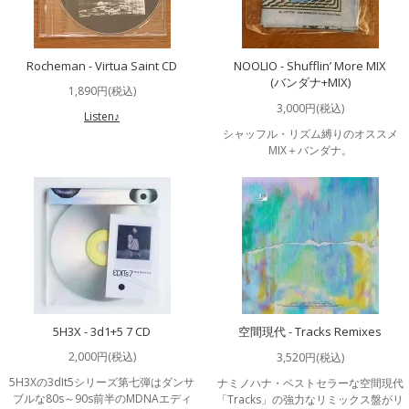
Rocheman - Virtua Saint CD
NOOLIO - Shufflin’ More MIX
(バンダナ+MIX)
1,890円(税込)
3,000円(税込)
Listen♪
シャッフル・リズム縛りのオススメ
MIX＋バンダナ。
5H3X - 3d1+5 7 CD
空間現代 - Tracks Remixes
2,000円(税込)
3,520円(税込)
5H3Xの3dIt5シリーズ第七弾はダンサ
ナミノハナ・ベストセラーな空間現代
ブルな80s～90s前半のMDNAエディ
「Tracks」の強力なリミックス盤がリ