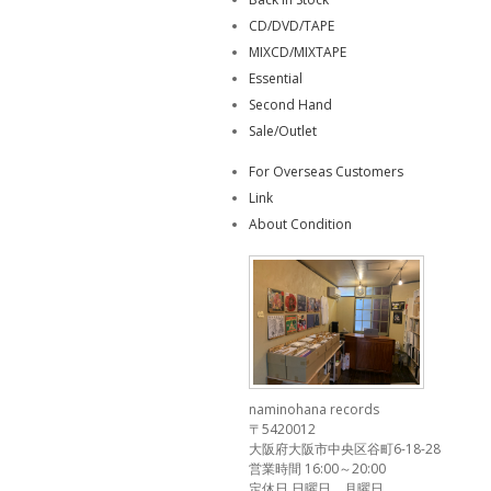
CD/DVD/TAPE
MIXCD/MIXTAPE
Essential
Second Hand
Sale/Outlet
For Overseas Customers
Link
About Condition
naminohana records
〒5420012
大阪府大阪市中央区谷町6-18-28
営業時間 16:00～20:00
定休日 日曜日、月曜日