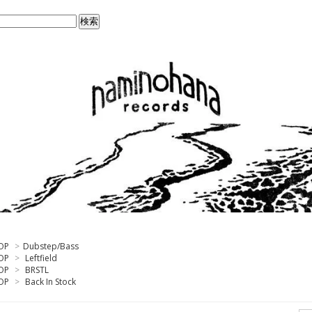
OP
>
Dubstep/Bass
OP
>
Leftfield
OP
>
BRSTL
OP
>
Back In Stock