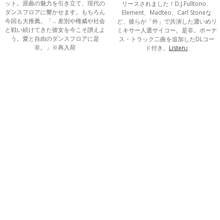
ット。原曲の魅力を引き立て、現代の
リースされました！D.J.Fulltono、
ダンスフロアに響かせます。もちろん
Element、Madteo、Carl Stoneな
今回も大推薦。「… 差別や権威や社会
ど、彼らが「外」で共演した濃いめリ
と戦い続けてきた彼女を今こそ讃えよ
ミキサー人選サイコー。是非。ボーナ
う。愛と自由のダンスフロアに是
ス・トラック二曲を追加したDLコー
非。」※再入荷
ド付き。
Listen♪