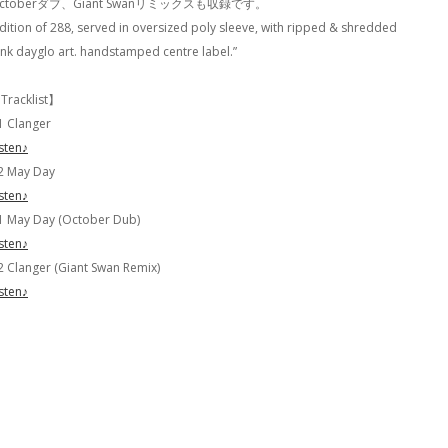
ctoberダブ、Giant Swanリミックスも収録です。
Edition of 288, served in oversized poly sleeve, with ripped & shredded
ink dayglo art. handstamped centre label.”
Tracklist】
1 Clanger
isten♪
2 May Day
isten♪
1 May Day (October Dub)
isten♪
2 Clanger (Giant Swan Remix)
isten♪