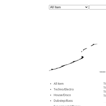
All Item
T
T
Techno/Electro
T
House/Disco
T
Dubstep/Bass