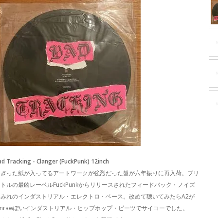
ad Tracking - Clanger (FuckPunk) 12inch
ちぎった紙が入ってるアートワークが強烈だった盤が六年振りに再入荷。ブリ
トルの最凶レーベルFuckPunkからリリースされたフィードバック・ノイズ
まみれのインダストリアル・エレクトロ・ベース。改めて聴いてみたらA2が
Kinrawぽいインダストリアル・ヒップホップ・ビーツでサイコーでした。