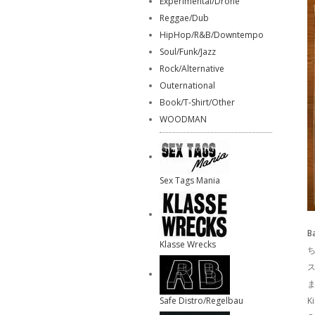
Experimental/Drone
Reggae/Dub
HipHop/R&B/Downtempo
Soul/Funk/Jazz
Rock/Alternative
Outernational
Book/T-Shirt/Other
WOODMAN
Sex Tags Mania
B
Klasse Wrecks
ス
Safe Distro/Regelbau