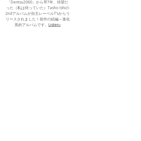
「Dentsu2060」から早7年、待望だ
った（私は待っていた）Tasho Ishiの
2ndアルバムが自主レーベルT’sからリ
リースされました！前作の続編～進化
系的アルバムです。
Listen♪