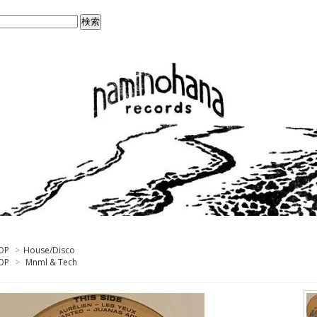
OP
>
House/Disco
OP
>
Mnml & Tech