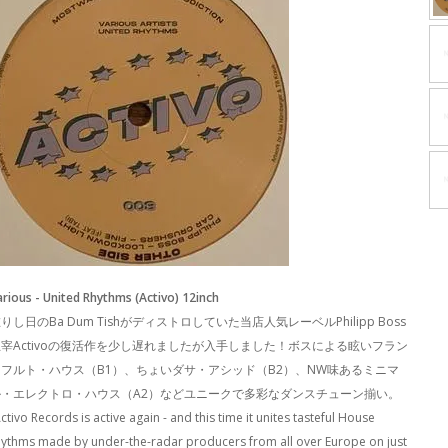
arious - United Rhythms (Activo) 12inch
りし日のBa Dum Tishがディストロしていた当店人気レーベルPhilipp Boss
主宰Activoの復活作を少し遅れましたが入手しました！ボスによる眩いフラン
クフルト・ハウス（B1）、ちょいダサ・アシッド（B2）、NW味あるミニマ
ル・エレクトロ・ハウス（A2）などユニークで多彩なダンスチューン揃い。
ctivo Records is active again - and this time it unites tasteful House
hythms made by under-the-radar producers from all over Europe on just