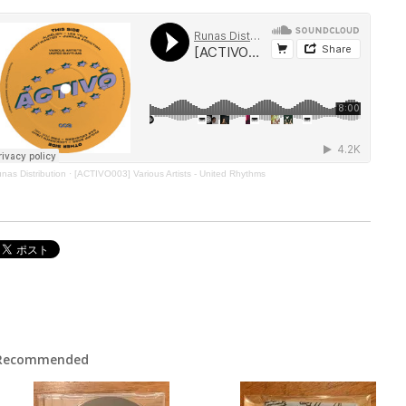
nas Distribution
·
[ACTIVO003] Various Artists - United Rhythms
Recommended