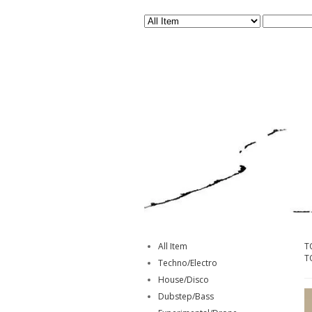
All Item
T
T
Techno/Electro
House/Disco
Dubstep/Bass