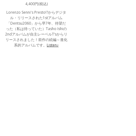
4,400円(税込)
Lorenzo Senni's Presto!?からデジタ
ル・リリースされた1stアルバム
「Dentsu2060」から早7年、待望だ
った（私は待っていた）Tasho Ishiの
2ndアルバムが自主レーベルT’sからリ
リースされました！前作の続編～進化
系的アルバムです。
Listen♪