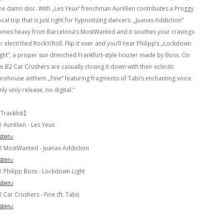
ne damn disc. With „Les Yeux“ frenchman Aurélien contributes a Proggy
cal trip that is just right for hypnotizing dancers. „Juanas Addiction“
omes heavy from Barcelona’s MostWanted and it soothes your cravings
r electrified Rock’n’Roll. Flip it over and you’ll hear Philipp’s „Lockdown
ight“, a proper sun drenched Frankfurt-style houser made by Boss. On
e B2 Car Crushers are casually closing it down with their eclectic
urohouse anthem „Fine“ featuring fragments of Tabi’s enchanting voice.
ly vinly release, no digital.”
Tracklist】
1 Aurélien - Les Yeux
isten♪
2 MostWanted - Juanas Addiction
isten♪
1 Philipp Boss - Lockdown Light
isten♪
 Car Crushers - Fine (ft. Tabi)
isten♪