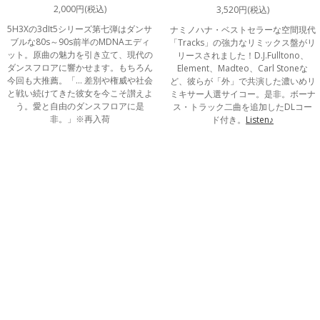
2,000円(税込)
3,520円(税込)
5H3Xの3dIt5シリーズ第七弾はダンサ
ナミノハナ・ベストセラーな空間現代
ブルな80s～90s前半のMDNAエディ
「Tracks」の強力なリミックス盤がリ
ット。原曲の魅力を引き立て、現代の
リースされました！D.J.Fulltono、
ダンスフロアに響かせます。もちろん
Element、Madteo、Carl Stoneな
今回も大推薦。「… 差別や権威や社会
ど、彼らが「外」で共演した濃いめリ
と戦い続けてきた彼女を今こそ讃えよ
ミキサー人選サイコー。是非。ボーナ
う。愛と自由のダンスフロアに是
ス・トラック二曲を追加したDLコー
非。」※再入荷
ド付き。
Listen♪