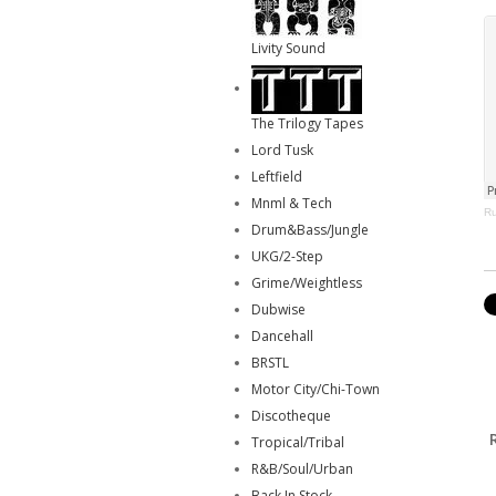
Livity Sound
The Trilogy Tapes
Lord Tusk
Leftfield
Mnml & Tech
Ru
Drum&Bass/Jungle
UKG/2-Step
Grime/Weightless
Dubwise
Dancehall
BRSTL
Motor City/Chi-Town
Discotheque
Tropical/Tribal
R&B/Soul/Urban
Back In Stock