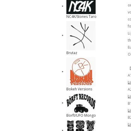
o
vo
NC4K/Stones Taro
c
fo
L
th
E
Brutaz
On
【
A
L
Bokeh Versions
A
L
B
L
Borft/UFO Mongo
B2
L