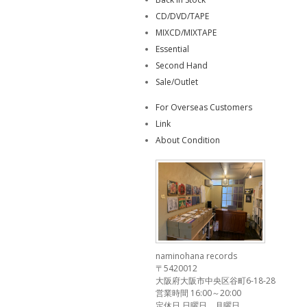
CD/DVD/TAPE
MIXCD/MIXTAPE
Essential
Second Hand
Sale/Outlet
For Overseas Customers
Link
About Condition
naminohana records
〒5420012
大阪府大阪市中央区谷町6-18-28
営業時間 16:00～20:00
定休日 日曜日、月曜日