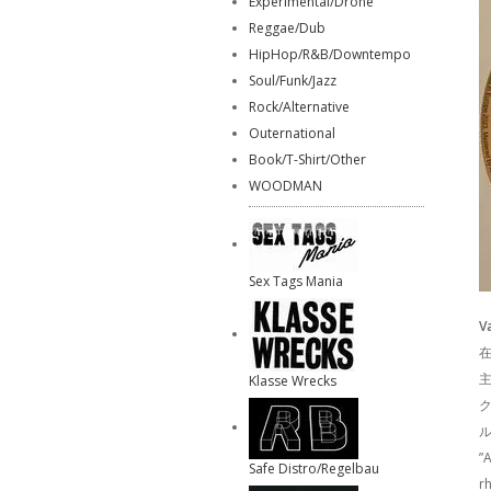
Experimental/Drone
Reggae/Dub
HipHop/R&B/Downtempo
Soul/Funk/Jazz
Rock/Alternative
Outernational
Book/T-Shirt/Other
WOODMAN
Sex Tags Mania
V
在
Klasse Wrecks
”A
Safe Distro/Regelbau
r