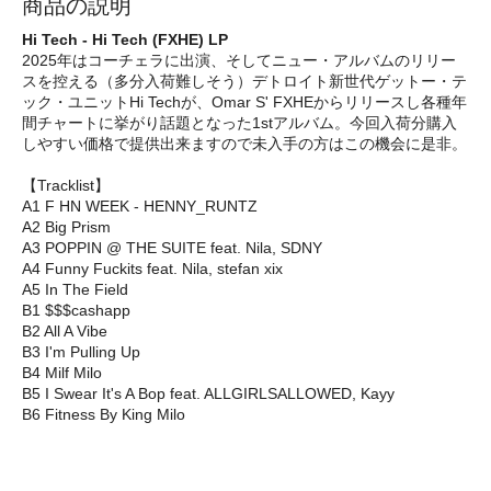
商品の説明
Hi Tech - Hi Tech (FXHE) LP
2025年はコーチェラに出演、そしてニュー・アルバムのリリー
スを控える（多分入荷難しそう）デトロイト新世代ゲットー・テ
ック・ユニットHi Techが、Omar S' FXHEからリリースし各種年
間チャートに挙がり話題となった1stアルバム。今回入荷分購入
しやすい価格で提供出来ますので未入手の方はこの機会に是非。
【Tracklist】
A1 F HN WEEK - HENNY_RUNTZ
A2 Big Prism
A3 POPPIN @ THE SUITE feat. Nila, SDNY
A4 Funny Fuckits feat. Nila, stefan xix
A5 In The Field
B1 $$$cashapp
B2 All A Vibe
B3 I'm Pulling Up
B4 Milf Milo
B5 I Swear It's A Bop feat. ALLGIRLSALLOWED, Kayy
B6 Fitness By King Milo