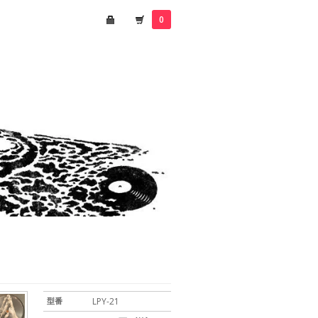
0
型番
LPY-21