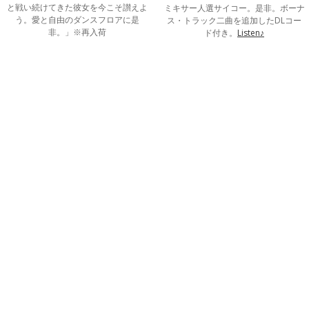
と戦い続けてきた彼女を今こそ讃えよ
ミキサー人選サイコー。是非。ボーナ
う。愛と自由のダンスフロアに是
ス・トラック二曲を追加したDLコー
非。」※再入荷
ド付き。
Listen♪