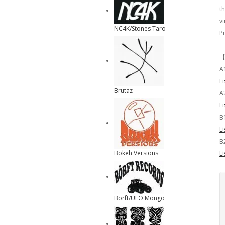
t
v
NC4K/Stones Taro
P
【
A
L
Brutaz
A
L
B
L
B
Bokeh Versions
L
Borft/UFO Mongo