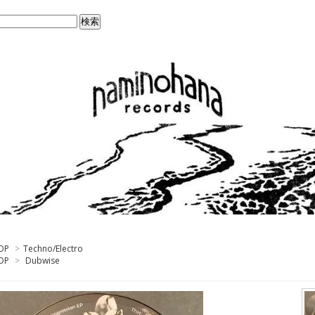
OP
>
Techno/Electro
OP
>
Dubwise