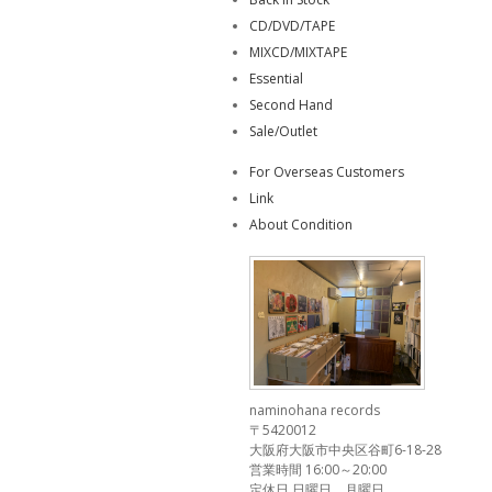
CD/DVD/TAPE
MIXCD/MIXTAPE
Essential
Second Hand
Sale/Outlet
For Overseas Customers
Link
About Condition
naminohana records
〒5420012
大阪府大阪市中央区谷町6-18-28
営業時間 16:00～20:00
定休日 日曜日、月曜日