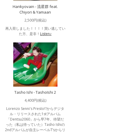
Hankyovain - 流星群 feat.
Chiyori & Yamaan
2,500円(税込)
再入荷しました！！！！買い逃してい
た方、是非！
Listen♪
Tasho Ishi - TashoIshi 2
4,400円(税込)
Lorenzo Senni's Presto!?からデジタ
ル・リリースされた1stアルバム
「Dentsu2060」から早7年、待望だ
った（私は待っていた）Tasho Ishiの
2ndアルバムが自主レーベルT’sからリ