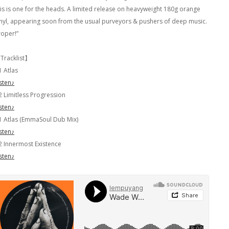
his is one for the heads. A limited release on heavyweight 180g orange
inyl, appearing soon from the usual purveyors & pushers of deep music.
roper!”
Tracklist】
1 Atlas
isten♪
2 Limitless Progression
isten♪
1 Atlas (EmmaSoul Dub Mix)
isten♪
2 Innermost Existence
isten♪