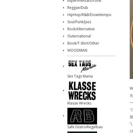
Experimental/Drone
Reggae/Dub
HipHop/R&B/Downtempo
Soul/Funk/Jazz
Rock/Alternative
Outernational
Book/T-Shirt/Other
WOODMAN
Sex Tags Mania
W
先
Klasse Wrecks
”
Safe Distro/Regelbau
U