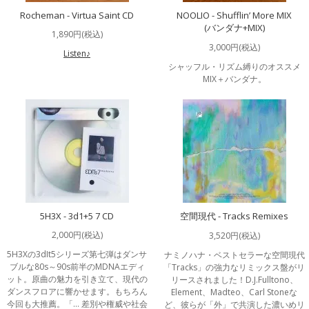
Rocheman - Virtua Saint CD
NOOLIO - Shufflin’ More MIX
(バンダナ+MIX)
1,890円(税込)
3,000円(税込)
Listen♪
シャッフル・リズム縛りのオススメ
MIX＋バンダナ。
5H3X - 3d1+5 7 CD
空間現代 - Tracks Remixes
2,000円(税込)
3,520円(税込)
5H3Xの3dIt5シリーズ第七弾はダンサ
ナミノハナ・ベストセラーな空間現代
ブルな80s～90s前半のMDNAエディ
「Tracks」の強力なリミックス盤がリ
ット。原曲の魅力を引き立て、現代の
リースされました！D.J.Fulltono、
ダンスフロアに響かせます。もちろん
Element、Madteo、Carl Stoneな
今回も大推薦。「… 差別や権威や社会
ど、彼らが「外」で共演した濃いめリ