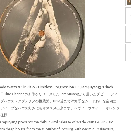
ade Watts & Sir Rizio - Limitless Progression EP (Lempuyang) 12inch
日Blue Channeの新作をリリースしたLempuyangから届いたダビー・ディ
ープハウス～ダブテクノの推薦盤。BPM遅めで深海系なムードありな全四曲
でディープなハウス好きにもオススメ出来ます。ヘヴィーウエイト・オレンジ
盤仕様。
Lempuyang presents the debut vinyl release of Wade Watts & Sir Rizio.
ltra deep house from the suburbs of Jo'burg, with warm dub flavours,