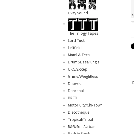
Livity Sound
l
The Trilogy Tapes
Lord Tusk
Leftfield
Mnml & Tech
Drum&Bass/Jungle
UKG/2-Step
Grime/Weightless
Dubwise
Dancehall
BRSTL
Motor City/Chi-Town
Discotheque
Tropical/Tribal
R&B/Soul/Urban
Back In Stock