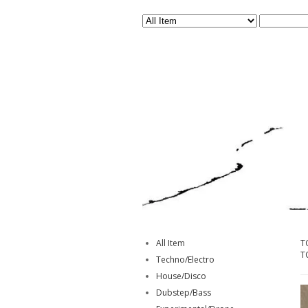
All Item
T
T
Techno/Electro
House/Disco
Dubstep/Bass