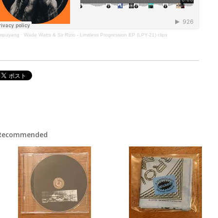
empuyang
·
Wade Watts & Sir Rizio - Limitless Progression EP (LPY-21) clips
Recommended