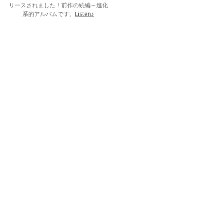
リースされました！前作の続編～進化
系的アルバムです。
Listen♪