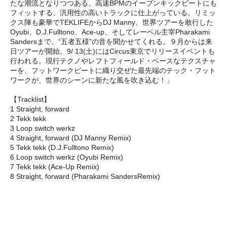
たな潮流となりつつある、高速BPMのイーブンキックビートにも
フィットする、汎用性の高いトラックに仕上がっている。リミッ
クス陣も豪華でTEKLIFEからDJ Manny、世界ツアーを敢行した
Oyubi、D.J.Fulltono、Ace-up、そしてレーベル主宰Pharakami
Sandersまで、“五者五様”の音を聞かせてくれる。９月からは来
日ツアーが開始。9/ 13(土)にはCircus東京でリリースイベントも
行われる。現行テクノやレフトフィールド・ベースなテクスチャ
ーを、フットワークビートに織り交ぜた最先端のテック・フット
ワークが、世界のシーンに新たな風を吹き込む！」
【Tracklist】
1 Straight, forward
2 Tekk tekk
3 Loop switch werkz
4 Straight, forward (DJ Manny Remix)
5 Tekk tekk (D.J.Fulltono Remix)
6 Loop switch werkz (Oyubi Remix)
7 Tekk tekk (Ace-Up Remix)
8 Straight, forward (Pharakami SandersRemix)