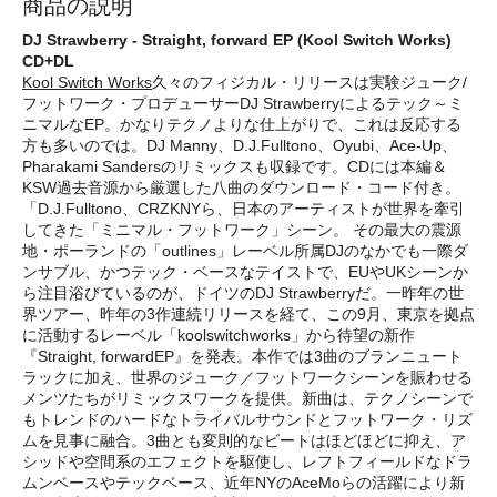
商品の説明
DJ Strawberry - Straight, forward EP (Kool Switch Works)
CD+DL
Kool Switch Works
久々のフィジカル・リリースは実験ジューク/
フットワーク・プロデューサーDJ Strawberryによるテック～ミ
ニマルなEP。かなりテクノよりな仕上がりで、これは反応する
方も多いのでは。DJ Manny、D.J.Fulltono、Oyubi、Ace-Up、
Pharakami Sandersのリミックスも収録です。CDには本編＆
KSW過去音源から厳選した八曲のダウンロード・コード付き。
「D.J.Fulltono、CRZKNYら、日本のアーティストが世界を牽引
してきた「ミニマル・フットワーク」シーン。 その最大の震源
地・ポーランドの「outlines」レーベル所属DJのなかでも一際ダ
ンサブル、かつテック・ベースなテイストで、EUやUKシーンか
ら注目浴びているのが、ドイツのDJ Strawberryだ。一昨年の世
界ツアー、昨年の3作連続リリースを経て、この9月、東京を拠点
に活動するレーベル「koolswitchworks」から待望の新作
『Straight, forwardEP』を発表。本作では3曲のブランニュート
ラックに加え、世界のジューク／フットワークシーンを賑わせる
メンツたちがリミックスワークを提供。新曲は、テクノシーンで
もトレンドのハードなトライバルサウンドとフットワーク・リズ
ムを見事に融合。3曲とも変則的なビートはほどほどに抑え、ア
シッドや空間系のエフェクトを駆使し、レフトフィールドなドラ
ムンベースやテックベース、近年NYのAceMoらの活躍により新