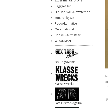
Experimental/Drone
Reggae/Dub
HipHop/R&B/Downtempo
Soul/Funk/Jazz
Rock/Alternative
Outernational
Book/T-Shirt/Other
WOODMAN
Sex Tags Mania
N
(
Klasse Wrecks
「
Safe Distro/Regelbau