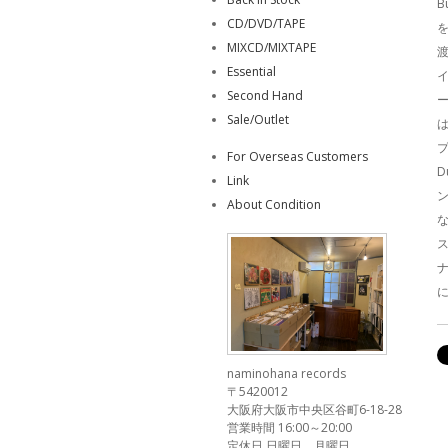
B
CD/DVD/TAPE
を
MIXCD/MIXTAPE
渡
Essential
Second Hand
ー
Sale/Outlet
プ
For Overseas Customers
D
Link
About Condition
な
ス
ナ
に
naminohana records
〒5420012
大阪府大阪市中央区谷町6-18-28
営業時間 16:00～20:00
定休日 日曜日、月曜日