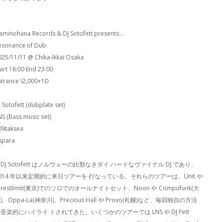
aminohana Records & DJ Sotofett presents…
esonance of Dub
025/11/11 @ Chika-Ikkai Osaka
tart 18:00 End 23:00
ntrance \2,000+1D
 Sotofett (dubplate set)
NS (Bass music set)
09taksea
spara
DJ Sotofett はノルウェーの比類なきダイ·ハードなヴァイナル DJ であり、
014 年以来定期的に来日ツアーを 行なっている。それらのツアーは、Unit や
orestlimit(東京)でのソロでのオールナイトセット、Noon や Compufunk(大
)、Oppa-La(神奈川)、Precious Hall や Provo(札幌)など、毎回独自の方法
音楽的にハイライ トされてきた。いくつかのツアーでは LNS や DJ Fett