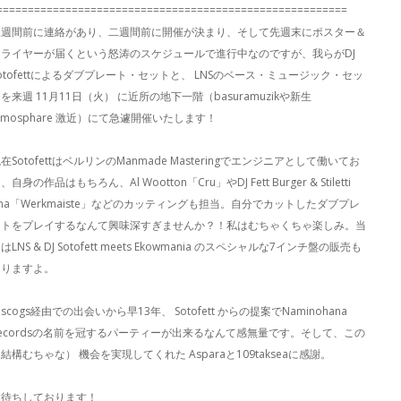
========================================================
三週間前に連絡があり、二週間前に開催が決まり、そして先週末にポスター＆
フライヤーが届くという怒涛のスケジュールで進行中なのですが、我らがDJ
otofettによるダブプレート・セットと、 LNSのベース・ミュージック・セッ
を来週 11月11日（火） に近所の地下一階（basuramuzikや新生
tmosphare 激近）にて急遽開催いたします！
在SotofettはベルリンのManmade Masteringでエンジニアとして働いてお
、自身の作品はもちろん、Al Wootton「Cru」やDJ Fett Burger & Stiletti
na「Werkmaiste」などのカッティングも担当。自分でカットしたダブプレ
ートをプレイするなんて興味深すぎませんか？！私はむちゃくちゃ楽しみ。当
はLNS & DJ Sotofett meets Ekowmania のスペシャルな7インチ盤の販売も
ありますよ。
iscogs経由での出会いから早13年、 Sotofett からの提案でNaminohana
Recordsの名前を冠するパーティーが出来るなんて感無量です。そして、この
結構むちゃな） 機会を実現してくれた Asparaと109takseaに感謝。
お待ちしております！