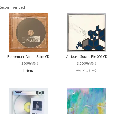
Recommended
Rocheman - Virtua Saint CD
Various - Sound File 001 CD
1,890円(税込)
3,000円(税込)
Listen♪
【デッドストック】