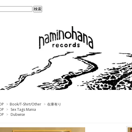
OP
>
Book/T-Shirt/Other
>
在庫有り
OP
>
Sex Tags Mania
OP
>
Dubwise