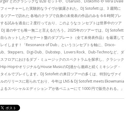
urger とのクラシックな B2B セットや、Osaruxo、Diskomo や Vera Dvale
フィーチャーした実験的なライヴが披露された。DJ Sotofett は、3 週間に
るツアーで訪れた 各地のクラブで自身の未発表の作品のみを 6-8 時間プレ
イする試みを過去に 2 度行っており、このようなコ ンセプトは世界中のツア
 DJ 達の中でも唯一無二と言えるだろう。2025年のツアーでは、DJ Sotofett
は自らカットしたアセテート盤のダブプレート（全て未発表作品）を厳選して
レイします！「Resonance of Dub」というコンセプトを軸に、Disco-
ub、Steppers、Digi-Dub、Dubstep、Lovers Rock、Dub-Technoなど、ダ
ンスフロアにおけるダブ・ミュージックのスペクトラムを探求し、クラシック
Hip-HopやオリジナルなHouse MusicのDJ達から連綿と続くミキシング・
タイルでプレイします。DJ Sotofett の来日ツアーの多くは、特別なヴァイ
ルのリリースに彩られており、今年は LNS & DJ Sotofett meets Ekowmania
よるスペシャルエディション 7”が各ベニューにて 1000 円で販売される。」