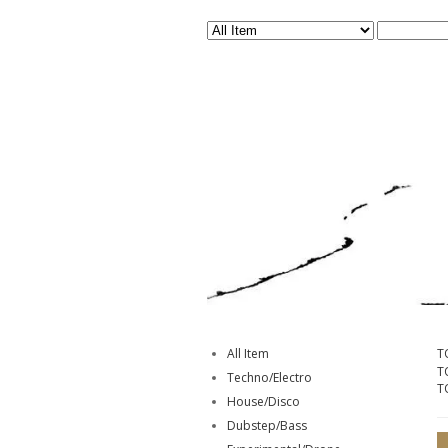
All Item
T
T
Techno/Electro
T
House/Disco
Dubstep/Bass