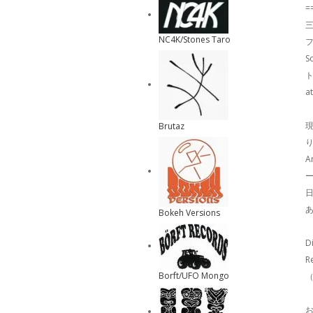
=
NC4K/Stones Taro
S
ト
a
現
Brutaz
り
A
日
Bokeh Versions
D
Borft/UFO Mongo
（