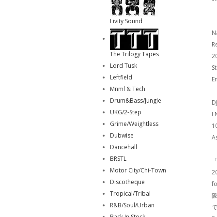
Livity Sound
N
R
The Trilogy Tapes
2
Lord Tusk
S
Leftfield
E
Mnml & Tech
Drum&Bass/Jungle
DJ
UKG/2-Step
L
Grime/Weightless
1
Dubwise
A
Dancehall
BRSTL
「
Motor City/Chi-Town
2
Discotheque
f
Tropical/Tribal
阪
R&B/Soul/Urban
で
Back In Stock