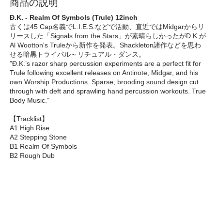
商品の説明
Đ.K. - Realm Of Symbols (Trule) 12inch
古くは45 Cap名義でL.I.E.S.などで活動、直近ではMidgarからリ
リースした「Signals from the Stars」が素晴らしかったがD.K.が
Al Wootton's Truleから新作を発表。Shackleton諸作などを思わ
せる暗黒トライバル～リチュアル・ダンス。
”Đ.K.’s razor sharp percussion experiments are a perfect fit for
Trule following excellent releases on Antinote, Midgar, and his
own Worship Productions. Sparse, brooding sound design cut
through with deft and sprawling hand percussion workouts. True
Body Music.”
【Tracklist】
A1 High Rise
A2 Stepping Stone
B1 Realm Of Symbols
B2 Rough Dub