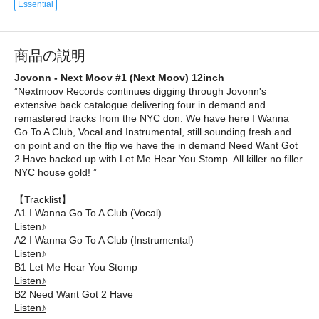
Essential
商品の説明
Jovonn - Next Moov #1 (Next Moov) 12inch
”Nextmoov Records continues digging through Jovonn's
extensive back catalogue delivering four in demand and
remastered tracks from the NYC don. We have here I Wanna
Go To A Club, Vocal and Instrumental, still sounding fresh and
on point and on the flip we have the in demand Need Want Got
2 Have backed up with Let Me Hear You Stomp. All killer no filler
NYC house gold! ”
【Tracklist】
A1 I Wanna Go To A Club (Vocal)
Listen♪
A2 I Wanna Go To A Club (Instrumental)
Listen♪
B1 Let Me Hear You Stomp
Listen♪
B2 Need Want Got 2 Have
Listen♪