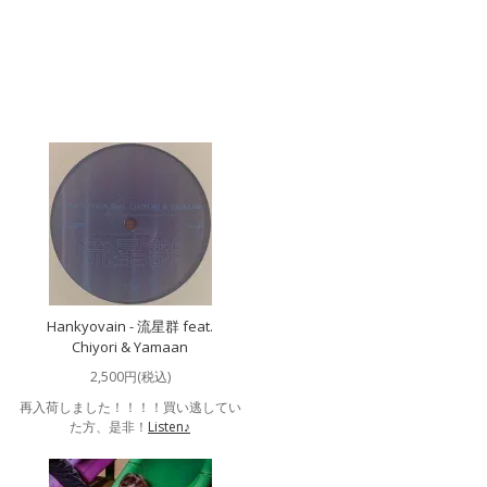
Hankyovain - 流星群 feat.
Chiyori & Yamaan
2,500円(税込)
再入荷しました！！！！買い逃してい
た方、是非！
Listen♪