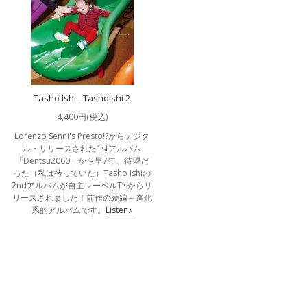
Tasho Ishi - TashoIshi 2
4,400円(税込)
Lorenzo Senni's Presto!?からデジタ
ル・リリースされた1stアルバム
「Dentsu2060」から早7年、待望だ
った（私は待っていた）Tasho Ishiの
2ndアルバムが自主レーベルT’sからリ
リースされました！前作の続編～進化
系的アルバムです。
Listen♪