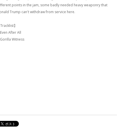
ifferent points in the jam, some badly needed heavy weaponry that
onald Trump can't withdraw from service here.
Tracklist】
Even After All
 Gorilla Witness