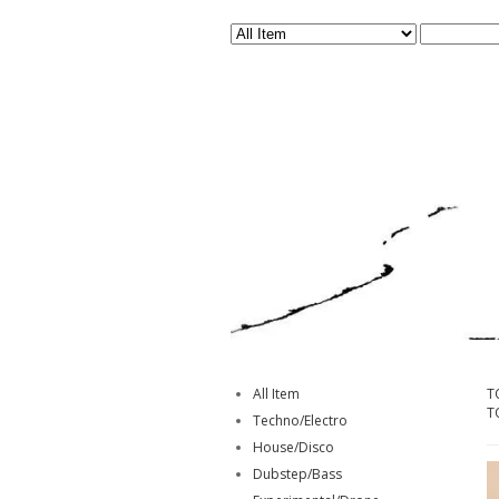
All Item
T
T
Techno/Electro
House/Disco
Dubstep/Bass