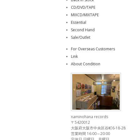
CD/DVD/TAPE
MIXCD/MIXTAPE
Essential
Second Hand
Sale/Outlet
For Overseas Customers
Link
About Condition
naminohana records
〒5420012
大阪府大阪市中央区谷町6-18-28
営業時間 16:00～20:00
定休日 日曜日、月曜日