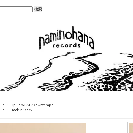
OP
>
HipHop/R&B/Downtempo
OP
>
Back In Stock