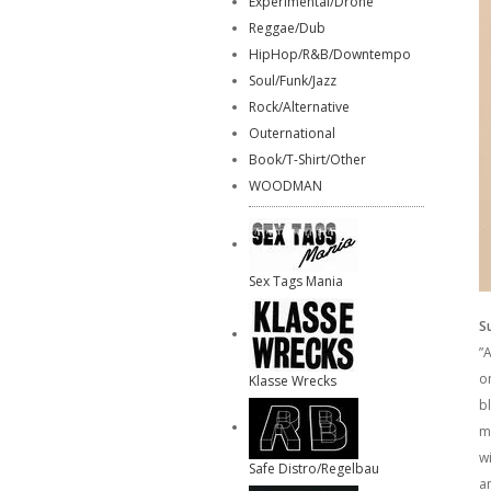
Experimental/Drone
Reggae/Dub
HipHop/R&B/Downtempo
Soul/Funk/Jazz
Rock/Alternative
Outernational
Book/T-Shirt/Other
WOODMAN
Sex Tags Mania
S
”
on
Klasse Wrecks
b
m
w
Safe Distro/Regelbau
a