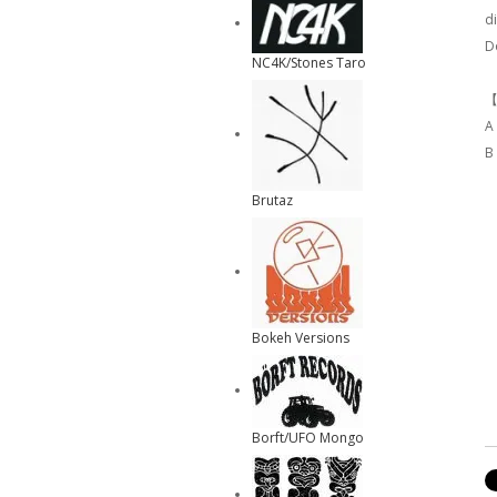
d
D
NC4K/Stones Taro
【
A 
B
Brutaz
Bokeh Versions
Borft/UFO Mongo