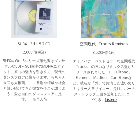
5H3X - 3d1+5 7 CD
空間現代 - Tracks Remixes
2,000円(税込)
3,520円(税込)
5H3Xの3dIt5シリーズ第七弾はダンサ
ナミノハナ・ベストセラーな空間現代
ブルな80s～90s前半のMDNAエディ
「Tracks」の強力なリミックス盤がリ
ット。原曲の魅力を引き立て、現代の
リースされました！D.J.Fulltono、
ダンスフロアに響かせます。もちろん
Element、Madteo、Carl Stoneな
今回も大推薦。「… 差別や権威や社会
ど、彼らが「外」で共演した濃いめリ
と戦い続けてきた彼女を今こそ讃えよ
ミキサー人選サイコー。是非。ボーナ
う。愛と自由のダンスフロアに是
ス・トラック二曲を追加したDLコー
非。」※再入荷
ド付き。
Listen♪