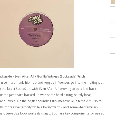
uckaside - Even After All / Gorilla Witness (Suckaside) 7inch
A nice mix of funk, hip-hop and reggae influences go into the melting pot
 the latest SuckaSide, with 'Even After All' proving to be a laid back,
lunted jam that's backed up with some hard hitting, sturdy beat
anouevres. On the edgier sounding flip, meanwhile, a female MC spits
ith impressive ferocity while a lovely warm - and somewhat familiar -
nalogue-edge loop works its magic. Both are key components for use at