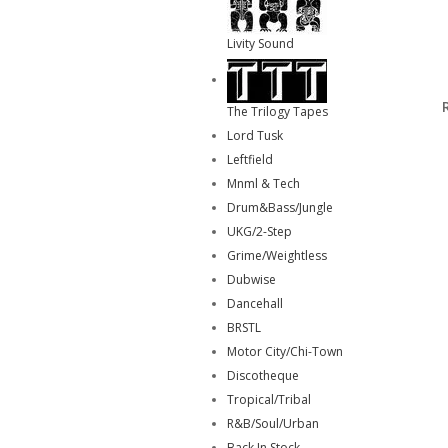
Livity Sound
The Trilogy Tapes
Lord Tusk
Leftfield
Mnml & Tech
Drum&Bass/Jungle
UKG/2-Step
Grime/Weightless
Dubwise
Dancehall
BRSTL
Motor City/Chi-Town
Discotheque
Tropical/Tribal
R&B/Soul/Urban
Back In Stock