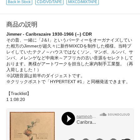
Back In Stock
CD/DVD/TAPE
MIXCD/MIXTAPE
商品の説明
Jimmer - Caribrazaire 1930-1966 (--) CDR
その昔、一緒に「J＆I」というパーティーをオーガナイズしてい
た相方のJimmerが超久々に新作MIXCDを制作した模様。当時プ
レイしていたテクノ～ハウスではなくソン、マンボ、ルンバ、サ
ンバ、メレンゲなど中南米～アフリカの古い音源をセレクトして
おります。奥様がアートワークを担当した家内制手工業盤。（再
入荷しました！）
※試聴音源は前半のダイジェストです。
※クリックポストで「HYPERTEXT #1」と同梱発送できます。
【Tracklist】
1 1:08:20