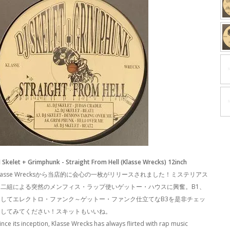
J Skelet + Grimphunk - Straight From Hell (Klasse Wrecks) 12inch
lasse Wrecksから当店的に会心の一枚がリリースされました！ミステリアス
な二組による突然のメンフィス・ラップ使いゲットー・ハウスに興奮。B1、
そしてエレクトロ・ファンク～ゲットー・ファンク仕立てなB3を是非チェッ
クしてみてください！スキットもいいね。
ince its inception, Klasse Wrecks has always flirted with rap music