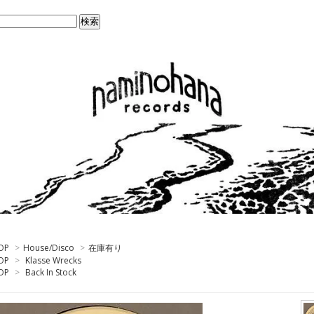
OP
>
House/Disco
>
在庫有り
OP
>
Klasse Wrecks
OP
>
Back In Stock