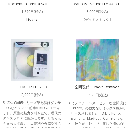
Rocheman - Virtua Saint CD
Various - Sound File 001 CD
1,890円(税込)
3,000円(税込)
Listen♪
【デッドストック】
5H3X - 3d1+5 7 CD
空間現代 - Tracks Remixes
2,000円(税込)
3,520円(税込)
5H3Xの3dIt5シリーズ第七弾はダンサ
ナミノハナ・ベストセラーな空間現代
ブルな80s～90s前半のMDNAエディ
「Tracks」の強力なリミックス盤がリ
ット。原曲の魅力を引き立て、現代の
リースされました！D.J.Fulltono、
ダンスフロアに響かせます。もちろん
Element、Madteo、Carl Stoneな
今回も大推薦。「… 差別や権威や社会
ど、彼らが「外」で共演した濃いめリ