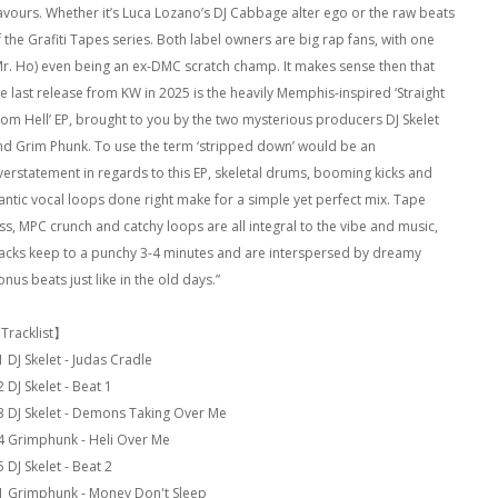
lavours. Whether it’s Luca Lozano’s DJ Cabbage alter ego or the raw beats
f the Grafiti Tapes series. Both label owners are big rap fans, with one
Mr. Ho) even being an ex-DMC scratch champ. It makes sense then that
he last release from KW in 2025 is the heavily Memphis-inspired ‘Straight
rom Hell’ EP, brought to you by the two mysterious producers DJ Skelet
nd Grim Phunk. To use the term ‘stripped down’ would be an
verstatement in regards to this EP, skeletal drums, booming kicks and
rantic vocal loops done right make for a simple yet perfect mix. Tape
iss, MPC crunch and catchy loops are all integral to the vibe and music,
racks keep to a punchy 3-4 minutes and are interspersed by dreamy
nus beats just like in the old days.”
Tracklist】
 DJ Skelet - Judas Cradle
 DJ Skelet - Beat 1
3 DJ Skelet - Demons Taking Over Me
4 Grimphunk - Heli Over Me
 DJ Skelet - Beat 2
1 Grimphunk - Money Don't Sleep