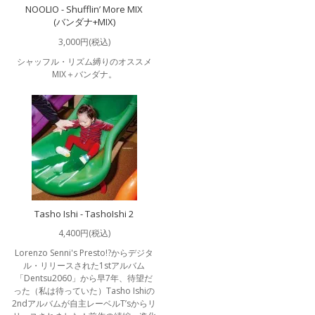
NOOLIO - Shufflin’ More MIX
(バンダナ+MIX)
3,000円(税込)
シャッフル・リズム縛りのオススメ
MIX＋バンダナ。
Tasho Ishi - TashoIshi 2
4,400円(税込)
Lorenzo Senni's Presto!?からデジタ
ル・リリースされた1stアルバム
「Dentsu2060」から早7年、待望だ
った（私は待っていた）Tasho Ishiの
2ndアルバムが自主レーベルT’sからリ