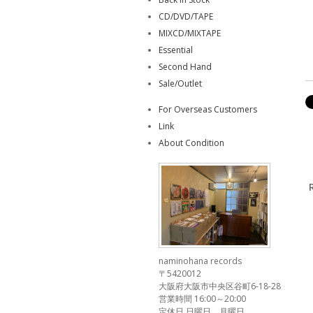
CD/DVD/TAPE
MIXCD/MIXTAPE
Essential
Second Hand
Sale/Outlet
For Overseas Customers
Link
About Condition
naminohana records
〒5420012
大阪府大阪市中央区谷町6-18-28
営業時間 16:00～20:00
定休日 日曜日、月曜日