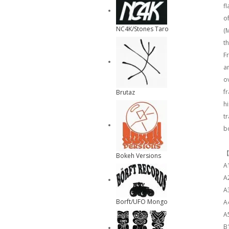
f
o
NC4K/Stones Taro
(
t
F
a
o
f
Brutaz
h
t
bo
【
Bokeh Versions
A1
A2
A
Borft/UFO Mongo
A
A5
B