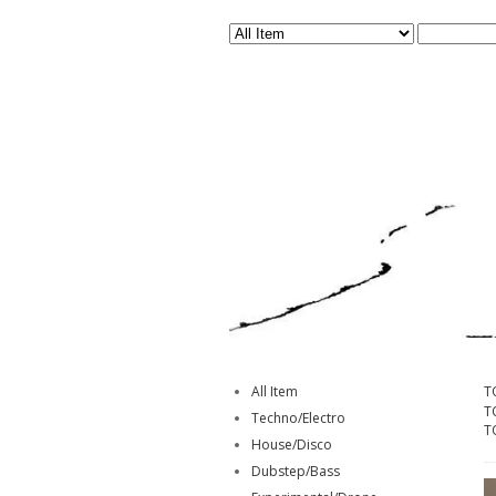
All Item
T
T
Techno/Electro
T
House/Disco
Dubstep/Bass