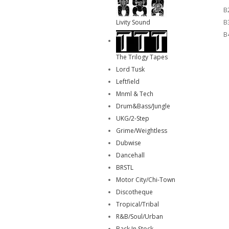
B2
Livity Sound
B3
B4
The Trilogy Tapes
Lord Tusk
Leftfield
Mnml & Tech
Drum&Bass/Jungle
UKG/2-Step
Grime/Weightless
Dubwise
Dancehall
BRSTL
Motor City/Chi-Town
Discotheque
Tropical/Tribal
R&B/Soul/Urban
Back In Stock