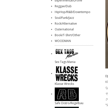
Experimental/Drone
Reggae/Dub
HipHop/R&B/Downtempo
Soul/Funk/Jazz
Rock/Alternative
Outernational
Book/T-Shirt/Other
WOODMAN
Sex Tags Mania
D
K
Klasse Wrecks
Safe Distro/Regelbau
”S