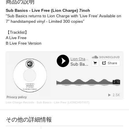
商品の説明
Sub Basics - Live Free (Lion Charge) 7inch
”Sub Basics returns to Lion Charge with 'Live Free' Available on
7" handstamped vinyl - Limited 300 copies”
【Tracklist】
A Live Free
B Live Free Version
Lion Charge Records
·
Sub Basics - Live Free (LIONCHG7007)
その他の詳細情報