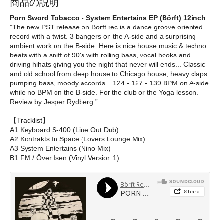
商品の説明
Porn Sword Tobacco - System Entertains EP (Börft) 12inch
”The new PST release on Borft rec is a dance groove oriented
record with a twist. 3 bangers on the A-side and a surprising
ambient work on the B-side. Here is nice house music & techno
beats with a sniff of 90's with rolling bass, vocal hooks and
driving hihats giving you the night that never will ends... Classic
and old school from deep house to Chicago house, heavy claps
pumping bass, moody accords... 124 - 127 - 139 BPM on A-side
while no BPM on the B-side. For the club or the Yoga lesson.
Review by Jesper Rydberg ”
【Tracklist】
A1 Keyboard S-400 (Line Out Dub)
A2 Kontrakts In Space (Lovers Lounge Mix)
A3 System Entertains (Nino Mix)
B1 FM / Över Isen (Vinyl Version 1)