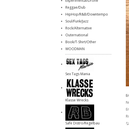
Experimental/Drone
Reggae/Dub
HipHop/R&B/Downtempo
Soul/Funk/Jazz
Rock/Alternative
Outernational
Book/T-Shirt/Other
WOODMAN
Sex Tags Mania
E
Klasse Wrecks
N
E
R
Safe Distro/Regelbau