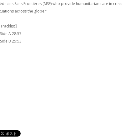
édecins Sans Frontières (MSF) who provide humanitarian care in crisis
ituations across the globe.”
Tracklist】
 Side A 28:57
 Side B 25:53