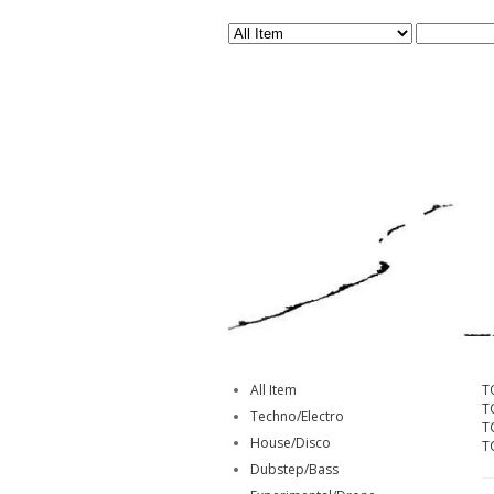
All Item
T
T
Techno/Electro
T
House/Disco
T
Dubstep/Bass