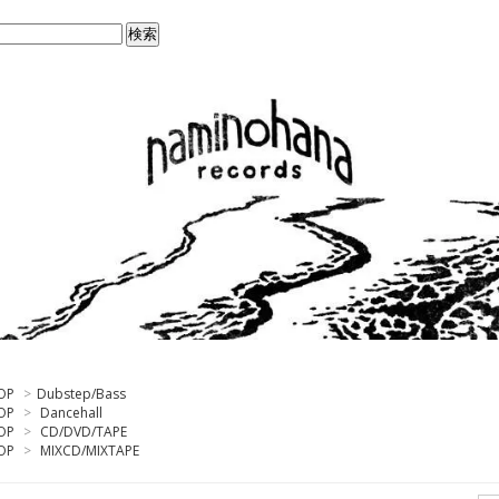
OP
>
Dubstep/Bass
OP
>
Dancehall
OP
>
CD/DVD/TAPE
OP
>
MIXCD/MIXTAPE