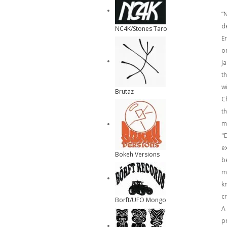
”
d
NC4K/Stones Taro
E
on
J
t
w
Brutaz
C
t
m
"
e
Bokeh Versions
b
m
k
c
Borft/UFO Mongo
A
p