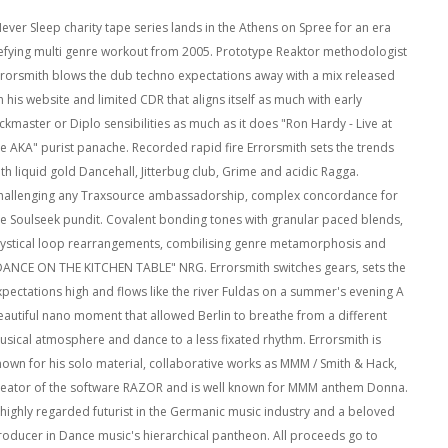
Never Sleep charity tape series lands in the Athens on Spree for an era
efying multi genre workout from 2005. Prototype Reaktor methodologist
rrorsmith blows the dub techno expectations away with a mix released
 his website and limited CDR that aligns itself as much with early
ackmaster or Diplo sensibilities as much as it does "Ron Hardy - Live at
he AKA" purist panache. Recorded rapid fire Errorsmith sets the trends
ith liquid gold Dancehall, Jitterbug club, Grime and acidic Ragga.
hallenging any Traxsource ambassadorship, complex concordance for
he Soulseek pundit. Covalent bonding tones with granular paced blends,
ystical loop rearrangements, combilising genre metamorphosis and
DANCE ON THE KITCHEN TABLE" NRG. Errorsmith switches gears, sets the
xpectations high and flows like the river Fuldas on a summer's evening A
eautiful nano moment that allowed Berlin to breathe from a different
usical atmosphere and dance to a less fixated rhythm. Errorsmith is
nown for his solo material, collaborative works as MMM / Smith & Hack,
reator of the software RAZOR and is well known for MMM anthem Donna.
 highly regarded futurist in the Germanic music industry and a beloved
roducer in Dance music's hierarchical pantheon. All proceeds go to