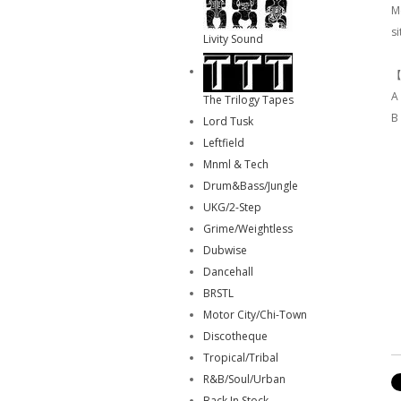
M
s
Livity Sound
【
A
The Trilogy Tapes
B
Lord Tusk
Leftfield
Mnml & Tech
Drum&Bass/Jungle
UKG/2-Step
Grime/Weightless
Dubwise
Dancehall
BRSTL
Motor City/Chi-Town
Discotheque
Tropical/Tribal
R&B/Soul/Urban
Back In Stock