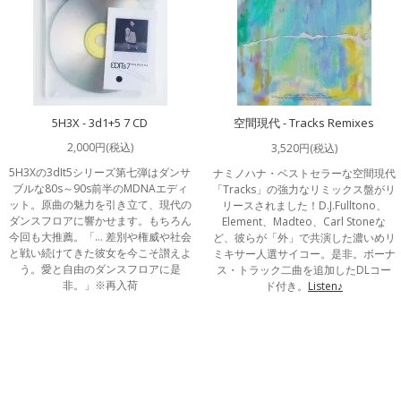
5H3X - 3d1+5 7 CD
空間現代 - Tracks Remixes
2,000円(税込)
3,520円(税込)
5H3Xの3dIt5シリーズ第七弾はダンサ
ナミノハナ・ベストセラーな空間現代
ブルな80s～90s前半のMDNAエディ
「Tracks」の強力なリミックス盤がリ
ット。原曲の魅力を引き立て、現代の
リースされました！D.J.Fulltono、
ダンスフロアに響かせます。もちろん
Element、Madteo、Carl Stoneな
今回も大推薦。「… 差別や権威や社会
ど、彼らが「外」で共演した濃いめリ
と戦い続けてきた彼女を今こそ讃えよ
ミキサー人選サイコー。是非。ボーナ
う。愛と自由のダンスフロアに是
ス・トラック二曲を追加したDLコー
非。」※再入荷
ド付き。
Listen♪