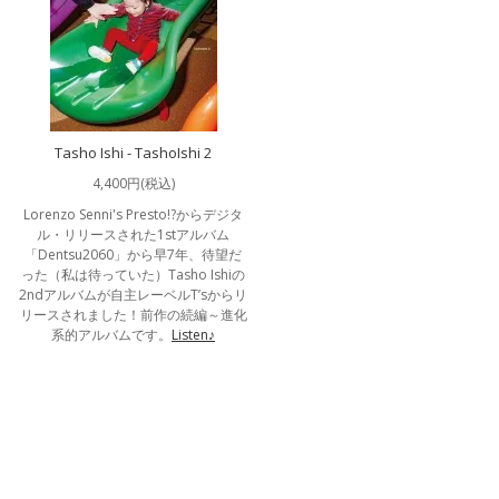
Tasho Ishi - TashoIshi 2
4,400円(税込)
Lorenzo Senni's Presto!?からデジタ
ル・リリースされた1stアルバム
「Dentsu2060」から早7年、待望だ
った（私は待っていた）Tasho Ishiの
2ndアルバムが自主レーベルT’sからリ
リースされました！前作の続編～進化
系的アルバムです。
Listen♪