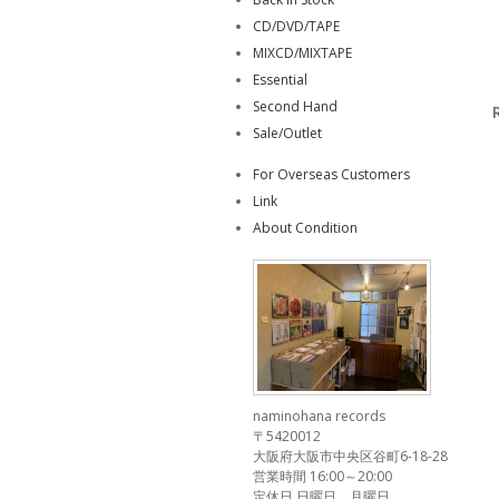
CD/DVD/TAPE
MIXCD/MIXTAPE
Essential
Second Hand
Sale/Outlet
For Overseas Customers
Link
About Condition
naminohana records
〒5420012
大阪府大阪市中央区谷町6-18-28
営業時間 16:00～20:00
定休日 日曜日、月曜日