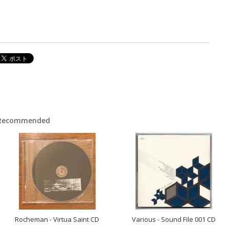
Recommended
Rocheman - Virtua Saint CD
Various - Sound File 001 CD