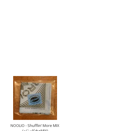
NOOLIO - Shufflin’ More MIX
(バンダナ+MIX)