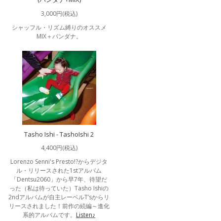
3,000円(税込)
シャッフル・リズム縛りのオススメ
MIX＋バンダナ。
Tasho Ishi - TashoIshi 2
4,400円(税込)
Lorenzo Senni's Presto!?からデジタ
ル・リリースされた1stアルバム
「Dentsu2060」から早7年、待望だ
った（私は待っていた）Tasho Ishiの
2ndアルバムが自主レーベルT’sからリ
リースされました！前作の続編～進化
系的アルバムです。
Listen♪