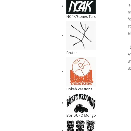
l
fi
NC4K/Stones Taro
fo
s
a
【
Brutaz
A
B
B
Bokeh Versions
Borft/UFO Mongo