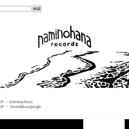
OP
>
Dubstep/Bass
OP
>
Drum&Bass/Jungle