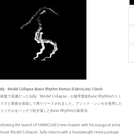
ully - Model Collapse (Basic Rhythm Remix) (FabricLive) 12inch
殊盤で高価だったSully「Model Collapse」が最早盟友Basic Rhythmのリミ
ックスと新曲を収録して再リリースされました。アシッド・シンセを使用した
リジナルをバッサリ削ぎ落したBasic Rhythmの真骨頂。
Following the launch of FABRICLIVE’s new chapter with his inaugural artist
elease ‘Model Collapse’, Sully returns with a heavyweight remix package