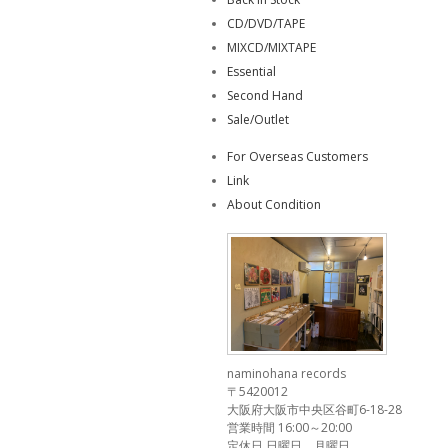
CD/DVD/TAPE
MIXCD/MIXTAPE
Essential
Second Hand
Sale/Outlet
For Overseas Customers
Link
About Condition
naminohana records
〒5420012
大阪府大阪市中央区谷町6-18-28
営業時間 16:00～20:00
定休日 日曜日、月曜日