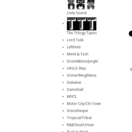
Livity Sound
The Trilogy Tapes
Lord Tusk
Leftfield
Mnml & Tech
Drum&Bass/Jungle
UKG/2-Step
Grime/Weightless
Dubwise
Dancehall
BRSTL
Motor City/Chi-Town
Discotheque
Tropical/Tribal
R&B/Soul/Urban
Back In Stock