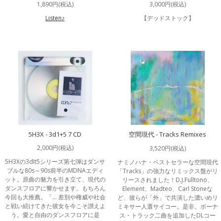
1,890円(税込)
3,000円(税込)
Listen♪
【デッドストック】
5H3X - 3d1+5 7 CD
空間現代 - Tracks Remixes
2,000円(税込)
3,520円(税込)
5H3Xの3dIt5シリーズ第七弾はダンサ
ナミノハナ・ベストセラーな空間現代
ブルな80s～90s前半のMDNAエディ
「Tracks」の強力なリミックス盤がリ
ット。原曲の魅力を引き立て、現代の
リースされました！D.J.Fulltono、
ダンスフロアに響かせます。もちろん
Element、Madteo、Carl Stoneな
今回も大推薦。「… 差別や権威や社会
ど、彼らが「外」で共演した濃いめリ
と戦い続けてきた彼女を今こそ讃えよ
ミキサー人選サイコー。是非。ボーナ
う。愛と自由のダンスフロアに是
ス・トラック二曲を追加したDLコー