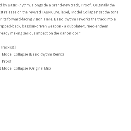
ed by Basic Rhythm, alongside a brand-new track, ‘Proof’. Originally the
rst release on the revived FABRICLIVE label, ‘Model Collapse’ set the tone
r its forward-facing vision. Here, Basic Rhythm reworks the track into a
tripped-back, bassbin-driven weapon - a dubplate-turned-anthem
lready making serious impact on the dancefloor.”
Tracklist】
1 Model Collapse (Basic Rhythm Remix)
1 Proof
2 Model Collapse (Original Mix)