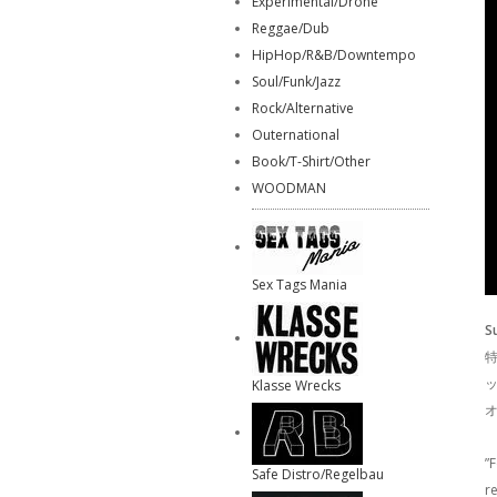
Experimental/Drone
Reggae/Dub
HipHop/R&B/Downtempo
Soul/Funk/Jazz
Rock/Alternative
Outernational
Book/T-Shirt/Other
WOODMAN
Sex Tags Mania
S
特
Klasse Wrecks
オ
”
Safe Distro/Regelbau
r