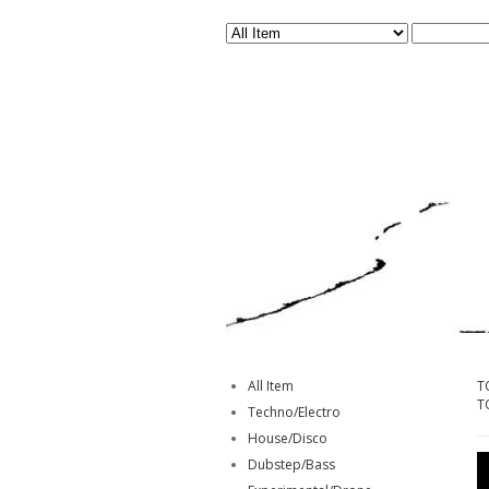
All Item
T
T
Techno/Electro
House/Disco
Dubstep/Bass