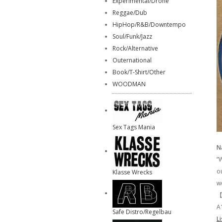
Experimental/Drone
Reggae/Dub
HipHop/R&B/Downtempo
Soul/Funk/Jazz
Rock/Alternative
Outernational
Book/T-Shirt/Other
WOODMAN
Sex Tags Mania
N
”
o
Klasse Wrecks
w
【
A1
Safe Distro/Regelbau
L