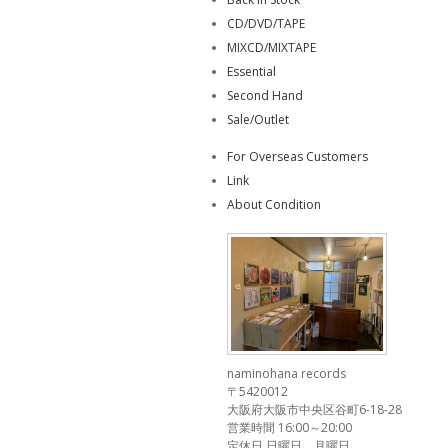
CD/DVD/TAPE
MIXCD/MIXTAPE
Essential
Second Hand
Sale/Outlet
For Overseas Customers
Link
About Condition
naminohana records
〒5420012
大阪府大阪市中央区谷町6-18-28
営業時間 16:00～20:00
定休日 日曜日、月曜日