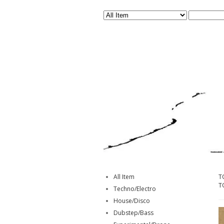
All Item
T
T
Techno/Electro
House/Disco
Dubstep/Bass