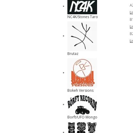
A
L
NC4K/Stones Taro
B
L
B
L
Brutaz
Bokeh Versions
Borft/UFO Mongo