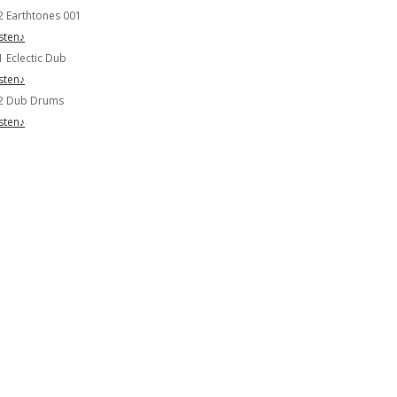
2 Earthtones 001
isten♪
1 Eclectic Dub
isten♪
2 Dub Drums
isten♪