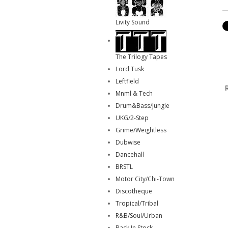
Livity Sound
The Trilogy Tapes
Lord Tusk
Leftfield
Mnml & Tech
Drum&Bass/Jungle
UKG/2-Step
Grime/Weightless
Dubwise
Dancehall
BRSTL
Motor City/Chi-Town
Discotheque
Tropical/Tribal
R&B/Soul/Urban
Back In Stock