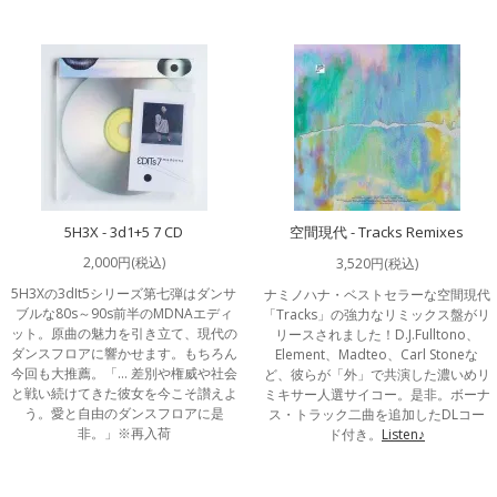
5H3X - 3d1+5 7 CD
空間現代 - Tracks Remixes
2,000円(税込)
3,520円(税込)
5H3Xの3dIt5シリーズ第七弾はダンサ
ナミノハナ・ベストセラーな空間現代
ブルな80s～90s前半のMDNAエディ
「Tracks」の強力なリミックス盤がリ
ット。原曲の魅力を引き立て、現代の
リースされました！D.J.Fulltono、
ダンスフロアに響かせます。もちろん
Element、Madteo、Carl Stoneな
今回も大推薦。「… 差別や権威や社会
ど、彼らが「外」で共演した濃いめリ
と戦い続けてきた彼女を今こそ讃えよ
ミキサー人選サイコー。是非。ボーナ
う。愛と自由のダンスフロアに是
ス・トラック二曲を追加したDLコー
非。」※再入荷
ド付き。
Listen♪