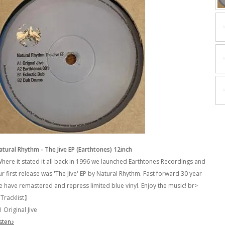
atural Rhythm - The Jive EP (Earthtones) 12inch
Where it stated it all back in 1996 we launched Earthtones Recordings and
ur first release was 'The Jive' EP by Natural Rhythm. Fast forward 30 year
e have remastered and repress limited blue vinyl. Enjoy the music! br>
Tracklist】
 Original Jive
isten♪