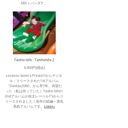
MIX＋バンダナ。
Tasho Ishi - TashoIshi 2
4,400円(税込)
Lorenzo Senni's Presto!?からデジタ
ル・リリースされた1stアルバム
「Dentsu2060」から早7年、待望だ
った（私は待っていた）Tasho Ishiの
2ndアルバムが自主レーベルT’sからリ
リースされました！前作の続編～進化
系的アルバムです。
Listen♪