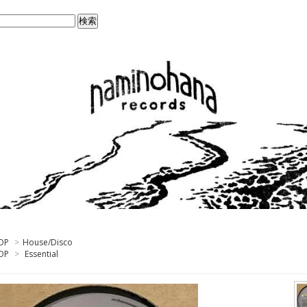
OP
>
House/Disco
OP
>
Essential