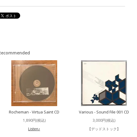
Recommended
Rocheman - Virtua Saint CD
Various - Sound File 001 CD
1,890円(税込)
3,000円(税込)
Listen♪
【デッドストック】