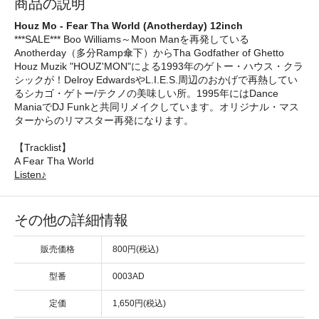
商品の説明
Houz Mo - Fear Tha World (Anotherday) 12inch
***SALE*** Boo Williams～Moon Manを再発している
Anotherday（多分Ramp傘下）からTha Godfather of Ghetto
Houz Muzik "HOUZ'MON"による1993年のゲトー・ハウス・クラ
シックが！Delroy EdwardsやL.I.E.S.周辺のおかげで再熱してい
るシカゴ・ゲトー/テクノの美味しい所。1995年にはDance
ManiaでDJ Funkと共同リメイクしています。オリジナル・マス
ターからのリマスター再発になります。
【Tracklist】
A Fear Tha World
Listen♪
その他の詳細情報
販売価格
800円(税込)
型番
0003AD
定価
1,650円(税込)