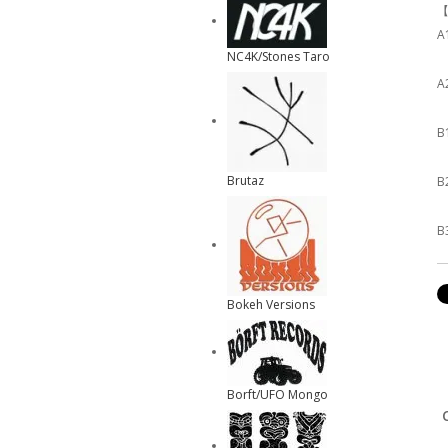
【
A
NC4K/Stones Taro
A
B
Brutaz
B
B
Bokeh Versions
Borft/UFO Mongo