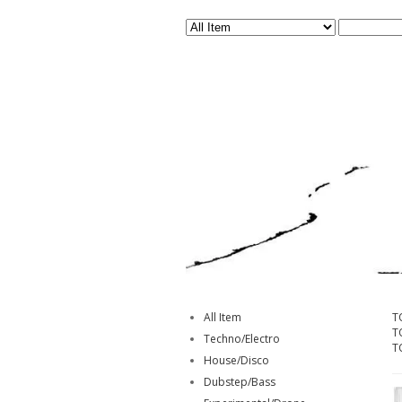
All Item
T
T
Techno/Electro
T
House/Disco
Dubstep/Bass