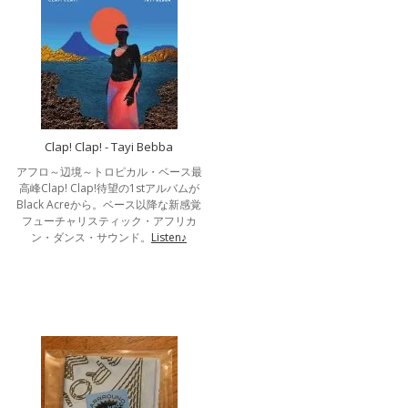
Clap! Clap! - Tayi Bebba
アフロ～辺境～トロピカル・ベース最
高峰Clap! Clap!待望の1stアルバムが
Black Acreから。ベース以降な新感覚
フューチャリスティック・アフリカ
ン・ダンス・サウンド。
Listen♪