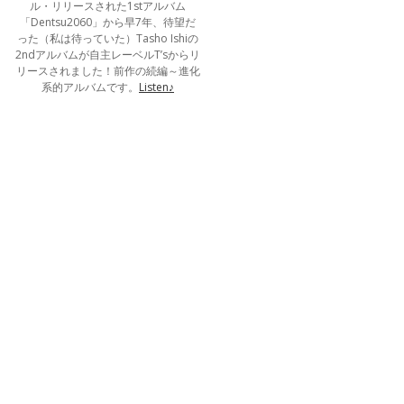
ル・リリースされた1stアルバム
「Dentsu2060」から早7年、待望だ
った（私は待っていた）Tasho Ishiの
2ndアルバムが自主レーベルT’sからリ
リースされました！前作の続編～進化
系的アルバムです。
Listen♪