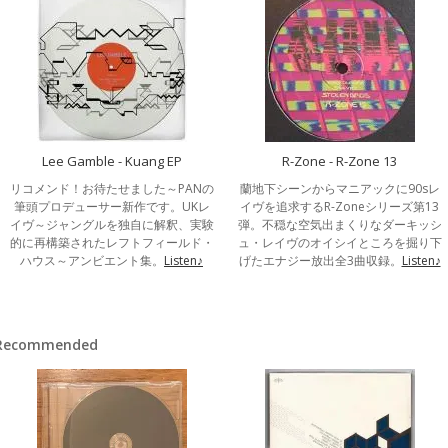
Lee Gamble - Kuang EP
R-Zone - R-Zone 13
リコメンド！お待たせました～PANの
蘭地下シーンからマニアックに90sレ
筆頭プロデューサー新作です。UKレ
イヴを追求するR-Zoneシリーズ第13
イヴ～ジャングルを独自に解釈、実験
弾。不穏な空気出まくりなダーキッシ
的に再構築されたレフトフィールド・
ュ・レイヴのオイシイところを掘り下
ハウス～アンビエント集。
Listen♪
げたエナジー放出全3曲収録。
Listen♪
Recommended