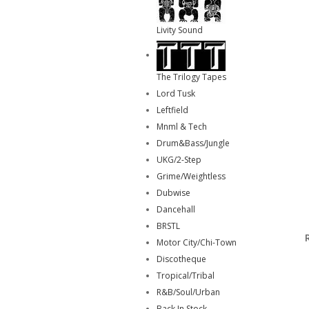
Livity Sound
The Trilogy Tapes
Lord Tusk
Leftfield
Mnml & Tech
Drum&Bass/Jungle
UKG/2-Step
Grime/Weightless
Dubwise
Dancehall
BRSTL
Motor City/Chi-Town
Discotheque
Tropical/Tribal
R&B/Soul/Urban
Back In Stock