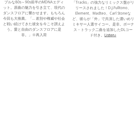
ブルな80s～90s前半のMDNAエディ
「Tracks」の強力なリミックス盤がリ
ット。原曲の魅力を引き立て、現代の
リースされました！D.J.Fulltono、
ダンスフロアに響かせます。もちろん
Element、Madteo、Carl Stoneな
今回も大推薦。「… 差別や権威や社会
ど、彼らが「外」で共演した濃いめリ
と戦い続けてきた彼女を今こそ讃えよ
ミキサー人選サイコー。是非。ボーナ
う。愛と自由のダンスフロアに是
ス・トラック二曲を追加したDLコー
非。」※再入荷
ド付き。
Listen♪