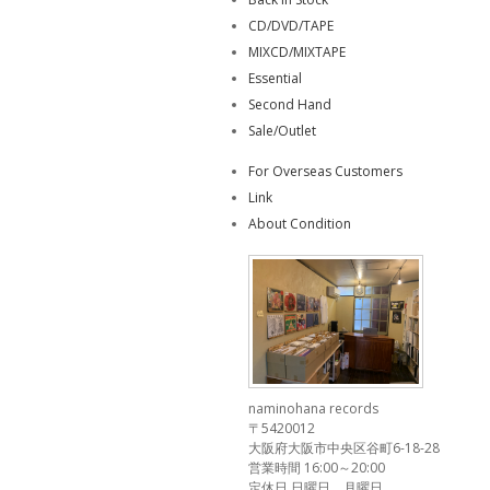
CD/DVD/TAPE
MIXCD/MIXTAPE
Essential
Second Hand
Sale/Outlet
For Overseas Customers
Link
About Condition
naminohana records
〒5420012
大阪府大阪市中央区谷町6-18-28
営業時間 16:00～20:00
定休日 日曜日、月曜日