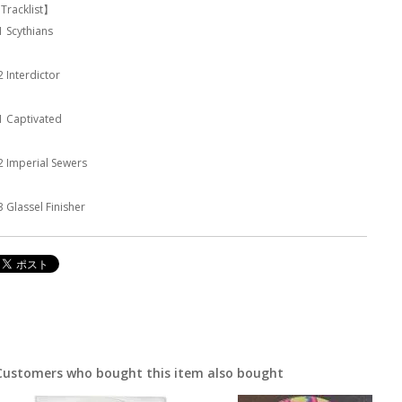
Tracklist】
1 Scythians
2 Interdictor
1 Captivated
2 Imperial Sewers
3 Glassel Finisher
Customers who bought this item also bought