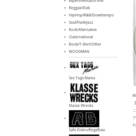
Experimental/Drone
Reggae/Dub
HipHop/R&B/Downtempo
Soul/Funk/Jazz
Rock/Alternative
Outernational
Book/T-Shirt/Other
WOODMAN
Sex Tags Mania
M.
【
Klasse Wrecks
Safe Distro/Regelbau