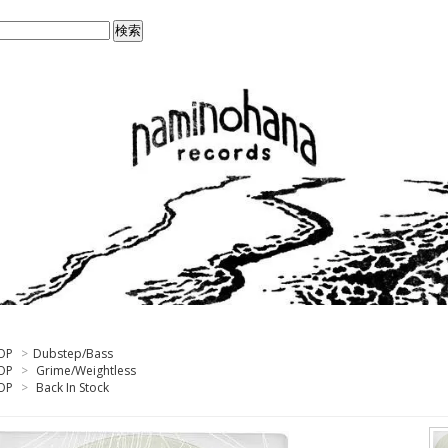
OP
>
Dubstep/Bass
OP
>
Grime/Weightless
OP
>
Back In Stock