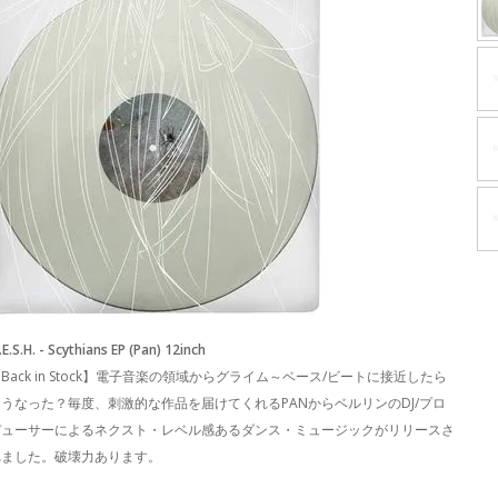
E.S.H. - Scythians EP (Pan) 12inch
Back in Stock】電子音楽の領域からグライム～ベース/ビートに接近したら
こうなった？毎度、刺激的な作品を届けてくれるPANからベルリンのDJ/プロ
デューサーによるネクスト・レベル感あるダンス・ミュージックがリリースさ
れました。破壊力あります。