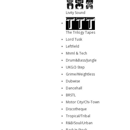
Livity Sound
The Trilogy Tapes
Lord Tusk
Leftfield
Mnml & Tech
Drum&Bass/Jungle
UKG/2-Step
Grime/Weightless
Dubwise
Dancehall
BRSTL
Motor City/Chi-Town
Discotheque
Tropical/Tribal
R&B/Soul/Urban
Back In Stock