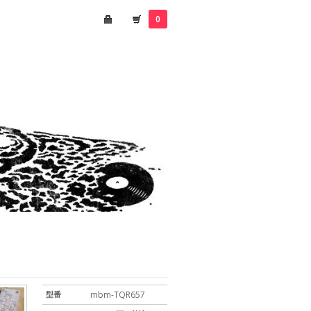
0
型番
mbm-TQR657