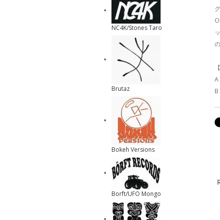
グ
O
NC4K/Stones Taro
ッ
の
【
A
Brutaz
B
Bokeh Versions
Borft/UFO Mongo