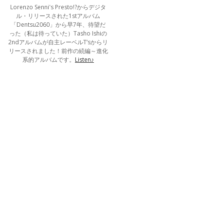
Lorenzo Senni's Presto!?からデジタ
ル・リリースされた1stアルバム
「Dentsu2060」から早7年、待望だ
った（私は待っていた）Tasho Ishiの
2ndアルバムが自主レーベルT’sからリ
リースされました！前作の続編～進化
系的アルバムです。
Listen♪