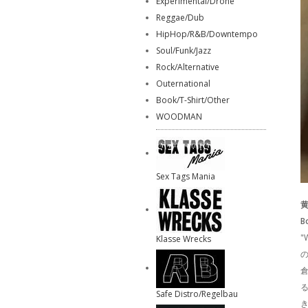
Experimental/Drone
Reggae/Dub
HipHop/R&B/Downtempo
Soul/Funk/Jazz
Rock/Alternative
Outernational
Book/T-Shirt/Other
WOODMAN
Sex Tags Mania
黄
B
"
Klasse Wrecks
の
倉
Safe Distro/Regelbau