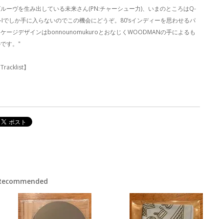
ルーヴを生み出している未来さん(PN:チャーシュー力)、いまのところはQ-
-Iでしか手に入らないのでこの機会にどうぞ。80’sインディーを思わせるパ
ケージデザインはbonnounomukuroとおなじくWOODMANの手によるも
です。"
Tracklist】
Recommended