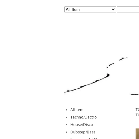
All Item
T
T
Techno/Electro
House/Disco
Dubstep/Bass