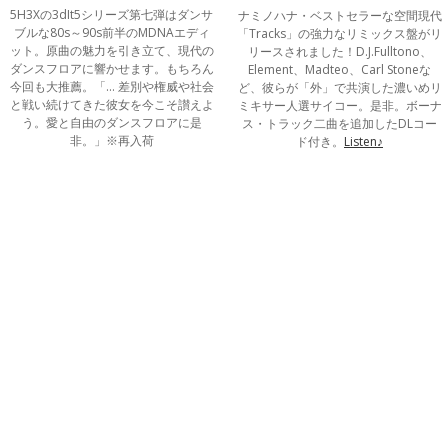
5H3Xの3dIt5シリーズ第七弾はダンサ
ナミノハナ・ベストセラーな空間現代
ブルな80s～90s前半のMDNAエディ
「Tracks」の強力なリミックス盤がリ
ット。原曲の魅力を引き立て、現代の
リースされました！D.J.Fulltono、
ダンスフロアに響かせます。もちろん
Element、Madteo、Carl Stoneな
今回も大推薦。「… 差別や権威や社会
ど、彼らが「外」で共演した濃いめリ
と戦い続けてきた彼女を今こそ讃えよ
ミキサー人選サイコー。是非。ボーナ
う。愛と自由のダンスフロアに是
ス・トラック二曲を追加したDLコー
非。」※再入荷
ド付き。
Listen♪