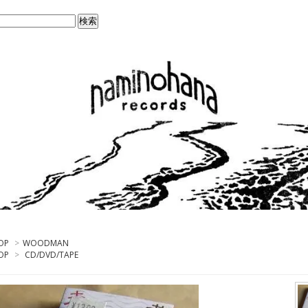
OP
>
WOODMAN
OP
>
CD/DVD/TAPE