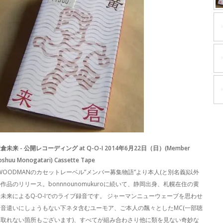
倉未来 - 公開レコーディング at Q-O-I 2014年6月22日（日）(Member
oshuu Monogatari) Cassette Tape
WOODMANのカセットレーベル”メンバー募集物語”より本人(と別名義)以外
作品のリリース。bonnnounomukuroに続いて、静岡出身、札幌在住の黄
未来によるQ-O-Iでのライブ録音です。 ジャーマンニューウェーブを思わせ
る音遣いにしょうもない下ネタ含むユーモア、ご本人の飄々としたMC(一部聴
き取れない箇所もございます)、すべてが組み合わさり他に類を見ない奇妙な