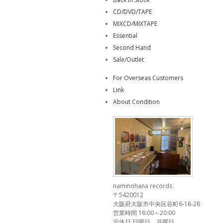
CD/DVD/TAPE
MIXCD/MIXTAPE
Essential
Second Hand
Sale/Outlet
For Overseas Customers
Link
About Condition
naminohana records
〒5420012
大阪府大阪市中央区谷町6-18-28
営業時間 16:00～20:00
定休日 日曜日、月曜日