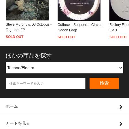
Steve Murphy & DJ Octopus -
Outboxx - Sequential Circles
Factory Flo
Together EP
/ Moon Loop
EP 3
SOLD OUT
SOLD OUT
SOLD OUT
ほかの商品を探す
検索
ホーム
カートを見る