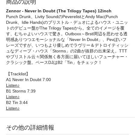
商品の説明
Zennor - Never In Doubt (The Trilogy Tapes) 12inch
Punch Drunk、Livity SoundのPeverelistとAndy Mac(Punch
Drunk、Idle Hands)のブリストル・デュオによるハウス・ユニッ
トのデビュー盤がThe Trilogy Tapesから。全てのイメージを覆
す、むちゃよいハウスで驚き。Outboxx～Brstl周辺を思わせる透
明感ありつつエモーショナルな「Never In Doubt」、Pevぽいフ
レーズですが、いつもより優しめでラヴリー＆デトロイティッシ
ュなディープ・ハウス「Storms」の2曲が抜群の出来栄え。TTT
やブリストル云々関係無く各方面に届いてほしいフューチャー・
クラシック盤。ベースDJはB2「Tin」をチェック！
【Tracklist】
A1 Never In Doubt 7:00
Listen♪
B1 Storms 7:39
Listen♪
B2 Tin 3:44
Listen♪
その他の詳細情報