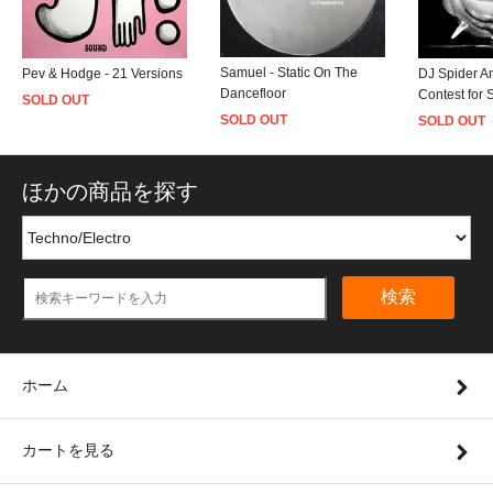
Samuel - Static On The
Pev & Hodge - 21 Versions
DJ Spider An
Dancefloor
Contest for
SOLD OUT
SOLD OUT
SOLD OUT
ほかの商品を探す
検索
ホーム
カートを見る