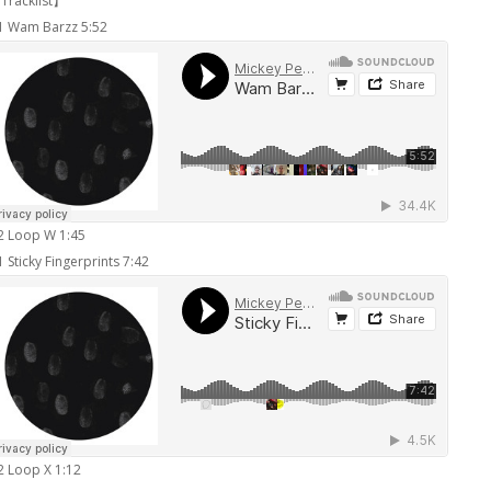
Tracklist】
1 Wam Barzz 5:52
2 Loop W 1:45
 Sticky Fingerprints 7:42
2 Loop X 1:12