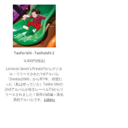
Tasho Ishi - TashoIshi 2
4,400円(税込)
Lorenzo Senni's Presto!?からデジタ
ル・リリースされた1stアルバム
「Dentsu2060」から早7年、待望だ
った（私は待っていた）Tasho Ishiの
2ndアルバムが自主レーベルT’sからリ
リースされました！前作の続編～進化
系的アルバムです。
Listen♪