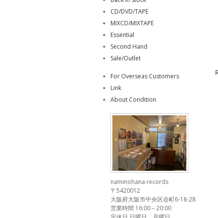
CD/DVD/TAPE
MIXCD/MIXTAPE
Essential
Second Hand
Sale/Outlet
For Overseas Customers
Link
About Condition
naminohana records
〒5420012
大阪府大阪市中央区谷町6-18-28
営業時間 16:00～20:00
定休日 日曜日、月曜日