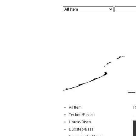
All Item
T
Techno/Electro
House/Disco
Dubstep/Bass