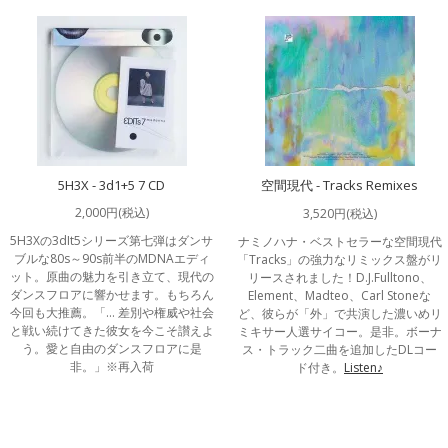
5H3X - 3d1+5 7 CD
空間現代 - Tracks Remixes
2,000円(税込)
3,520円(税込)
5H3Xの3dIt5シリーズ第七弾はダンサ
ナミノハナ・ベストセラーな空間現代
ブルな80s～90s前半のMDNAエディ
「Tracks」の強力なリミックス盤がリ
ット。原曲の魅力を引き立て、現代の
リースされました！D.J.Fulltono、
ダンスフロアに響かせます。もちろん
Element、Madteo、Carl Stoneな
今回も大推薦。「… 差別や権威や社会
ど、彼らが「外」で共演した濃いめリ
と戦い続けてきた彼女を今こそ讃えよ
ミキサー人選サイコー。是非。ボーナ
う。愛と自由のダンスフロアに是
ス・トラック二曲を追加したDLコー
非。」※再入荷
ド付き。
Listen♪