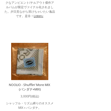
クなアンビエント/チルアウト傑作ア
ルバムが限定ヴァイナル化されまし
た。夕日見ながら溶けちゃいたい逸品
です。是非！
Listen♪
NOOLIO - Shufflin’ More MIX
(バンダナ+MIX)
3,000円(税込)
シャッフル・リズム縛りのオススメ
MIX＋バンダナ。