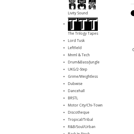
Livity Sound
The Trilogy Tapes
Lord Tusk
Leftfield
Mnml & Tech
Drum&Bass/Jungle
UKG/2-Step
Grime/Weightless
Dubwise
Dancehall
BRSTL
Motor City/Chi-Town
Discotheque
Tropical/Tribal
R&B/Soul/Urban
Back In Stock