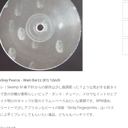
ickey Pearce - Wam Barzz (81) 12inch
レ！Swamp 81傘下81からの新作は少し曲調変った？ような気がする超タイ
トで音の分離が素晴らしいピュア・ダンス・チューン。メロウなイントロとブ
レイク明けのギャップが昔のドラムンベースみたいな展開です。BPM遅め、
リーミーで少しアフリカンなビートのB面「Sticky Fingerprints」はハウス
DJに上手くプレイしてもらいたい逸品。どちらもバッチリです。