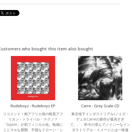
Customers who bought this item also bought
Rudeboyz - Rudeboyz EP
Carre - Grey Scale CD
リコメンド！南アフリカ発の暗黒アフ
東京地下インダストリアル/ノイズ・
リカン・トライバル・テクノ？
デュオCarreの新作が最高すぎ
「Gqom」が初フィジカル化。執拗に
て。。。昨今の歪んでノイジーなイン
ミニマルな展開、不穏なドローン・シ
ダストリアル・イメージとは一味違