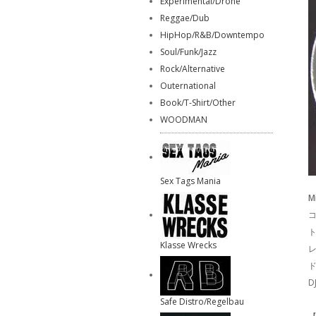
Experimental/Drone
Reggae/Dub
HipHop/R&B/Downtempo
Soul/Funk/Jazz
Rock/Alternative
Outernational
Book/T-Shirt/Other
WOODMAN
Sex Tags Mania
M
コ
Klasse Wrecks
ド
Safe Distro/Regelbau