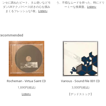
ンセに跳ねたビート、タム使いなどモ
う、不穏なムードを持った、時にドリ
ダンUKテクノ/ベース好きの心を掴み
ーミーな推薦盤。
Listen♪
まくるフレッシュな1枚。
Listen♪
Recommended
Rocheman - Virtua Saint CD
Various - Sound File 001 CD
1,890円(税込)
3,000円(税込)
Listen♪
【デッドストック】