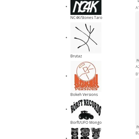
【
A
NC4K/Stones Taro
Brutaz
A
B1
Bokeh Versions
Borft/UFO Mongo
B