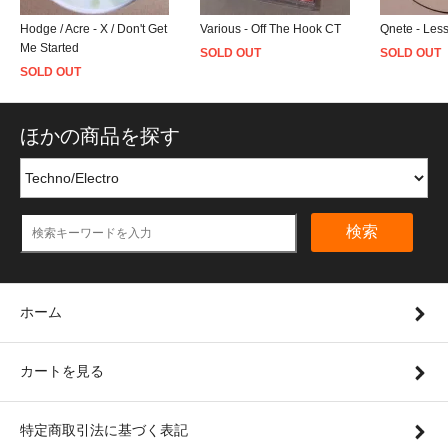
Hodge / Acre - X / Don't Get
Various - Off The Hook CT
Qnete - Less
Me Started
SOLD OUT
SOLD OUT
SOLD OUT
ほかの商品を探す
検索
ホーム
カートを見る
特定商取引法に基づく表記