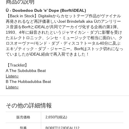
商品の説明
Ü - Doobedoo Dub 'e' Dope (Borft/iDEAL)
【Back in Stock】Digitalisからカセットテープ作品がヴァイナル
再発されるなど再評価著しいJoel Brindefalk aka Üのアンリリー
ス音源をBorftとiDEALが共同でアーカイヴ化する企画の第1弾。
1993、4年に録音されたというジャマイカン・ダブに影響を受け
たエレクトロニック、シンセ・ミュージックで相当に面白い。ク
ロスオーヴァー/モンド・ダブ・ディスコ？トータル40分に及ぶ
エキゾティック・ダブ・ジャーニー。Borftはストック切れになっ
ていましたがiDEAL経由で再入荷できました！
【Tracklist】
A The Subdubba Beat
Listen♪
B The Hubbadubba Beat
Listen♪
その他の詳細情報
販売価格
2,650円(税込)
型番
BORFT117/IDEAL112