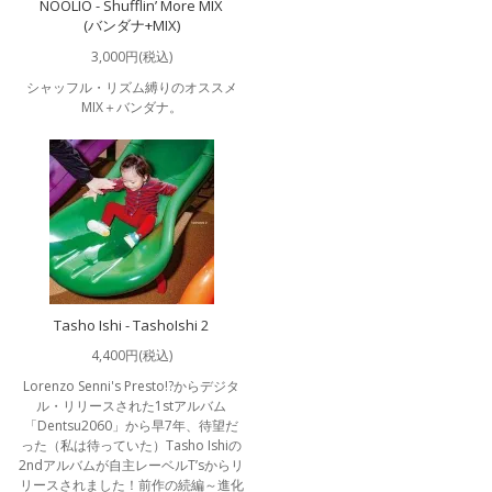
NOOLIO - Shufflin’ More MIX
(バンダナ+MIX)
3,000円(税込)
シャッフル・リズム縛りのオススメ
MIX＋バンダナ。
Tasho Ishi - TashoIshi 2
4,400円(税込)
Lorenzo Senni's Presto!?からデジタ
ル・リリースされた1stアルバム
「Dentsu2060」から早7年、待望だ
った（私は待っていた）Tasho Ishiの
2ndアルバムが自主レーベルT’sからリ
リースされました！前作の続編～進化