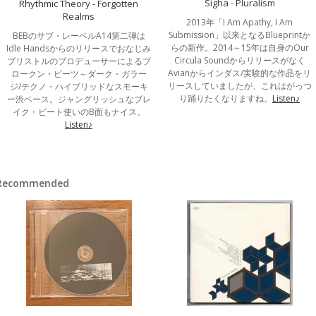
Sigha - Pluralism
Rhythmic Theory - Forgotten
Realms
2013年「I Am Apathy, I Am
Submission」以来となるBlueprintか
BEBのサブ・レーベルA14第二弾は
らの新作。2014～15年は自身のOur
Idle Handsからのリリースでおなじみ
Circula Soundからリリースがなく
ブリストルのプロデューサーによるブ
Avianからインダス/実験的な作品をリ
ロークン・ビーツ～ダーク・ガラー
リースしていましたが、これはがっつ
ジ/テクノ・ハイブリッドなスモーキ
り踊りたくなりますね。
Listen♪
ー渋ベース。ジャングリッシュなブレ
イク・ビート使いのB面もナイス。
Listen♪
Recommended