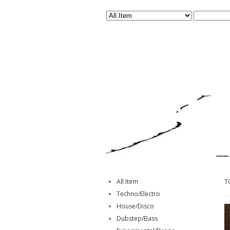
All Item
T
Techno/Electro
House/Disco
Dubstep/Bass