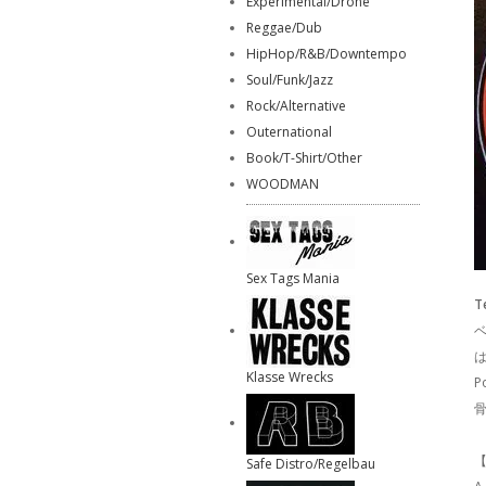
Experimental/Drone
Reggae/Dub
HipHop/R&B/Downtempo
Soul/Funk/Jazz
Rock/Alternative
Outernational
Book/T-Shirt/Other
WOODMAN
Sex Tags Mania
T
は
Klasse Wrecks
P
【
Safe Distro/Regelbau