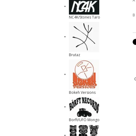
A
B
NC4K/Stones Taro
Brutaz
Bokeh Versions
Borft/UFO Mongo