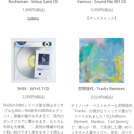
Rocheman - Virtua Saint CD
Various - Sound File 001 CD
1,890円(税込)
3,000円(税込)
Listen♪
【デッドストック】
5H3X - 3d1+5 7 CD
空間現代 - Tracks Remixes
2,000円(税込)
3,520円(税込)
5H3Xの3dIt5シリーズ第七弾はダンサ
ナミノハナ・ベストセラーな空間現代
ブルな80s～90s前半のMDNAエディ
「Tracks」の強力なリミックス盤がリ
ット。原曲の魅力を引き立て、現代の
リースされました！D.J.Fulltono、
ダンスフロアに響かせます。もちろん
Element、Madteo、Carl Stoneな
今回も大推薦。「… 差別や権威や社会
ど、彼らが「外」で共演した濃いめリ
と戦い続けてきた彼女を今こそ讃えよ
ミキサー人選サイコー。是非。ボーナ