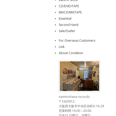
CD/DVD/TAPE
MIXCD/MIXTAPE
Essential
Second Hand
Sale/Outlet
For Overseas Customers
Link
About Condition
naminohana records
〒5420012
大阪府大阪市中央区谷町6-18-28
営業時間 16:00～20:00
定休日 日曜日、月曜日