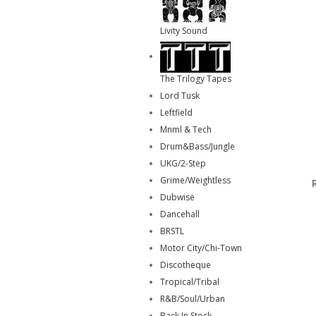
Livity Sound
The Trilogy Tapes
Lord Tusk
Leftfield
Mnml & Tech
Drum&Bass/Jungle
UKG/2-Step
Grime/Weightless
Dubwise
Dancehall
BRSTL
Motor City/Chi-Town
Discotheque
Tropical/Tribal
R&B/Soul/Urban
Back In Stock