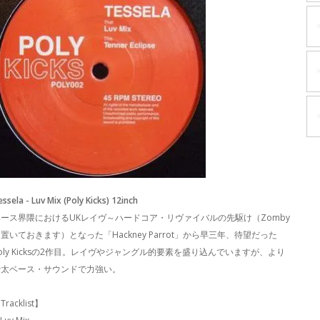
essela - Luv Mix (Poly Kicks) 12inch
ベース界隈におけるUKレイヴ～ハードコア・リヴァイバルの先駆け（Zomby
置いておきます）となった「Hackney Parrot」から早三年、待望だった
oly Kicksの2作目。レイヴやジャングル的要素を盛り込んでいますが、より
骨太ベース・サウンドで力強い。
Tracklist】