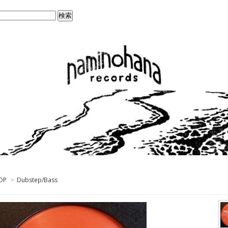
OP
>
Dubstep/Bass