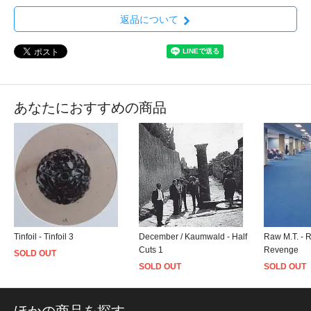
返品について
あなたにおすすめの商品
Tinfoil - Tinfoil 3
December / Kaumwald - Half
Raw M.T. - R
Cuts 1
Revenge
SOLD OUT
SOLD OUT
SOLD OUT