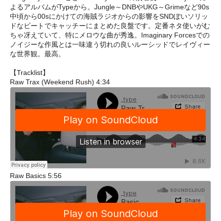
よるアルバムがTypeから。Jungle～DNBやUKG～Grimeなど90s
中頃から00sにかけての海賊ラジオからの影響をSNDぽいソリッ
ドなビートでキャッチーにまとめた良盤です。定番ネタ使いがむ
ちゃ冴えていて、特にメロウな曲が秀逸。Imaginary Forcesでの
ノイジーな作風とは一味違う切れの良いルーシッドでレイヴィー
な世界観。最高。
【Tracklist】
Raw Trax (Weekend Rush) 4:34
Raw Basics 5:56