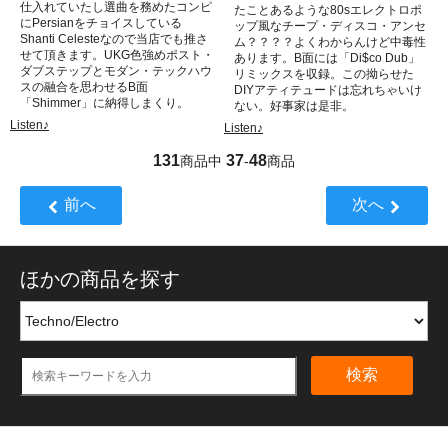
仕入れていたし選曲を務めたコンピ
たことあるような80sエレクトロポ
にPersianをチョイスしている
ップ風なチープ・ディスコ・アンセ
Shanti Celesteなので当店でも推さ
ム？？？？よくわからんけど中毒性
せて頂きます。UKG色強めポスト・
あります。B面には「Di$co Dub」
ダブステップとモダン・テックハウ
リミックスを収録。この拗らせた
スの融合を思わせるB面
DIYアティテュードは忘れちゃいけ
「Shimmer」に納得しまくり。
ない。好事家は是非。
Listen♪
Listen♪
131
37
48
商品中
-
商品
前へ
次へ
ほかの商品を探す
検索