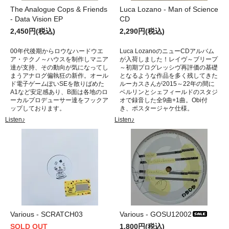
The Analogue Cops & Friends
Luca Lozano - Man of Science
- Data Vision EP
CD
2,450円(税込)
2,290円(税込)
00年代後期からロウなハードウエ
Luca LozanoのニューCDアルバム
ア・テクノ～ハウスを制作しマニア
が入荷しました！レイヴ～ブリープ
達が支持、その動向が気になってし
～初期プログレッシヴ再評価の基礎
まうアナログ偏執狂の新作。オール
となるような作品を多く残してきた
ド電子ゲームぽいSEを散りばめた
ルーカスさんが2015～22年の間に
A1など安定感あり、B面は各地のロ
ベルリンとシェフィールドのスタジ
ーカルプロデューサー達をフックア
オで録音した全9曲+1曲。Obi付
ップしております。
き、ポスタージャケ仕様。
Listen♪
Listen♪
Various - SCRATCH03
Various - GOSU12002
SOLD OUT
1,800円(税込)