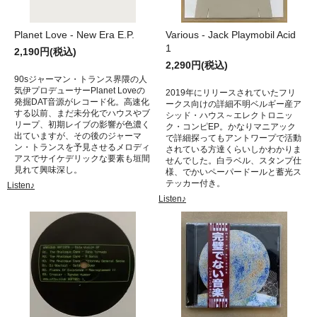
Planet Love - New Era E.P.
Various - Jack Playmobil Acid
1
2,190円(税込)
2,290円(税込)
90sジャーマン・トランス界隈の人
気伊プロデューサーPlanet Loveの
2019年にリリースされていたフリ
発掘DAT音源がレコード化。高速化
ークス向けの詳細不明ベルギー産ア
する以前、まだ未分化でハウスやブ
シッド・ハウス～エレクトロニッ
リープ、初期レイブの影響が色濃く
ク・コンピEP。かなりマニアック
出ていますが、その後のジャーマ
で詳細探ってもアントワープで活動
ン・トランスを予見させるメロディ
されている方達くらいしかわかりま
アスでサイケデリックな要素も垣間
せんでした。白ラベル、スタンプ仕
見れて興味深し。
様、でかいペーパードールと蓄光ス
テッカー付き。
Listen♪
Listen♪