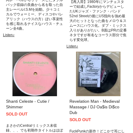
【再入荷】1980年にマンチェスタ
パック収録の良曲から名を取った自
ーで結成しFactoryからデビューし
主レーベルI.S.Mを始動。少々コミ
たUKジャズ・ファンク・バンド
カルでウォーミー、ディスコやバレ
52nd Streetの後にUS指向を強め最
アリック（ハウスの方）ぽい享楽性
大のヒットとなった曲をメロウ＆ス
を感じ取れるナイスなハウス・チュ
ムースにハウス化。ダブ・ミックス
ーン全4曲。
入りがありがたい。B面はPRの定番
Listen♪
ネタですが有名なコーラス部分で焦
らす変化球。
Listen♪
Shanti Celeste - Cutie /
Revelation Man - Medieval
Shimmer
Massage / DJ Oa$is Di$co
Dub
SOLD OUT
SOLD OUT
まさかのCentralリミックス未収
録、、、でも初期作タイトルはほぼ
FuckPunkの新作！どこかで耳にし