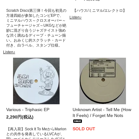
Scratch Discs第三弾！今回も初見の
【ハウス/ミニマル/エレクトロ】
方達四組が参加したコンピEPで、
Listen♪
ミニマルハウス～クロスオーバー～
フューチャージャズ～UKGなどが絶
妙に混ざり合うジャズテイスト強め
な渋く跳ねるディープ・チューン揃
い。おみくじ的スクラッチ・カード
付き、白ラベル、スタンプ仕様。
Listen♪
Various - Triphasic EP
Unknown Artist - Tell Me (How
It Feels) / Forget Me Nots
2,290円(税込)
SOLD OUT
【再入荷】Sock It To MeからMarlon
との共作を発表しているLVCAが、
同レーベルからリリースしたダブル