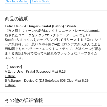
Sex Tags Mania
Back In Stock
商品の説明
Ectro Usic / A.Burger - Kratal (Laton) 12inch
【再入荷】ウィーンの老舗エレクトロニック・レーベルLatonに
残されたユニークなテクノ/エレクトロ・アーカイヴとDJ
Sotofettリミックスをカップリングしてリリースする「On」シリ
ーズ第四弾。と、思いきや今回のA面はロシアの新人さんによる
EBM混じりのヘヴィー・エレクトロ・テクノ。808ベースが響き
まくるB面は半分で取っても踊れるフレッシュなハーフタイム・
エレクトロ。
【Tracklist】
A Ectro Usic - Kratal (Upspeed Mix) 6:18
Listen♪
B A.Burger - Device C (DJ Sotofett's 808 Club Mix) 8:29
Listen♪
その他の詳細情報