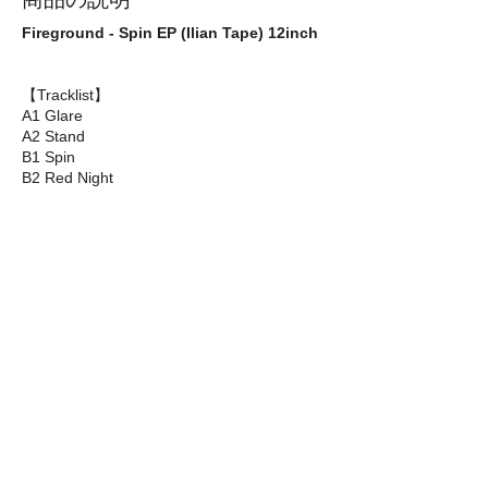
Fireground - Spin EP (Ilian Tape) 12inch
【Tracklist】
A1 Glare
A2 Stand
B1 Spin
B2 Red Night