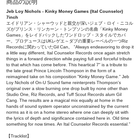
商品の説明
Jeb Loy Nichols - Kinky Money Games (Ital Counselor)
7inch
エイドリアン・シャーウッドと親交が深いジェブ・ロイ・ニコル
ズがプリンス・リンカーン・トンプソンの名曲「Kinky Money
Games」をレイドバックしたワンドロップ・スタイルでカバ
ー。プロデュースはUKレゲエ～ダブの重要レーベルの一つRiz
Recordsに関わっていたGil Can。 ”Always endeavoring to drop it
a little way different, Ital Counselor Records once again stretch
things in a forward direction while paying full and forceful tribute
to that which has come before. This heartical 7" is a tribute to
the late great Prince Lincoln Thompson in the form of a
reimagined take on his composition "Kinky Money Game." Jeb
Loy Nichols of On-U Sound fame reinterprets Thompson's
original over a slow burning one drop built by none other than
Studio One, Riz Records, and Tuff Scout Records alum Gil
Cang. The results are a magical mix equally at home in the
hands of sound system operator unconstrained by the current
norms as it is on a home stereo where one can deeply sit with
the lyrics of depth and significance contained here in. Old time
something for now times. An Ital Counselor Records essential.”
【Tracklist】