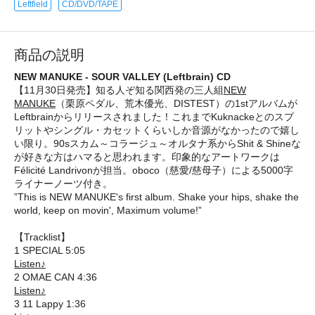
Leftfield
CD/DVD/TAPE
商品の説明
NEW MANUKE - SOUR VALLEY (Leftbrain) CD
【11月30日発売】知る人ぞ知る関西発の三人組
NEW
MANUKE
（栗原ペダル、荒木優光、DISTEST）の1stアルバムが
Leftbrainからリリースされました！これまでKuknackeとのスプ
リットやシングル・カセットくらいしか音源がなかったので嬉し
い限り。90sスカム～コラージュ～オルタナ系からShit & Shineな
が好きな方はハマると思われます。印象的なアートワークは
Félicité Landrivonが担当。oboco（慈愛/慈母子）による5000字
ライナーノーツ付き。
”This is NEW MANUKE's first album. Shake your hips, shake the
world, keep on movin', Maximum volume!”
【Tracklist】
1 SPECIAL 5:05
Listen♪
2 OMAE CAN 4:36
Listen♪
3 11 Lappy 1:36