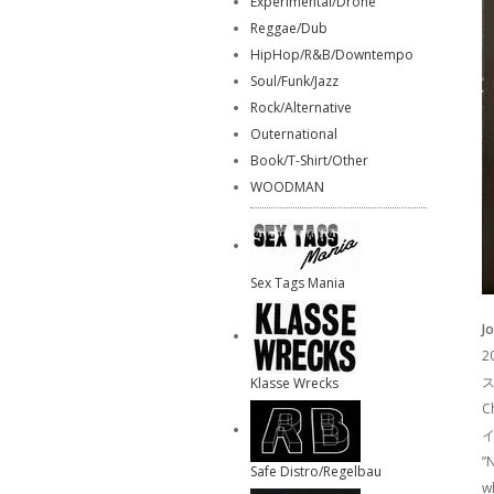
Experimental/Drone
Reggae/Dub
HipHop/R&B/Downtempo
Soul/Funk/Jazz
Rock/Alternative
Outernational
Book/T-Shirt/Other
WOODMAN
Sex Tags Mania
J
2
ス
Klasse Wrecks
C
イ
”
Safe Distro/Regelbau
w