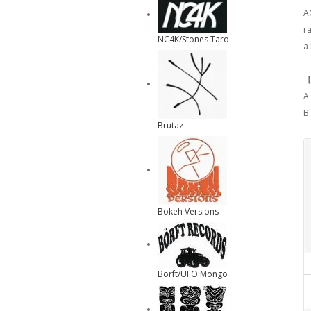
A
ra
NC4K/Stones Taro
a 
【
A
B
Brutaz
Bokeh Versions
Borft/UFO Mongo