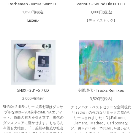
Rocheman - Virtua Saint CD
Various - Sound File 001 CD
1,890円(税込)
3,000円(税込)
Listen♪
【デッドストック】
5H3X - 3d1+5 7 CD
空間現代 - Tracks Remixes
2,000円(税込)
3,520円(税込)
5H3Xの3dIt5シリーズ第七弾はダンサ
ナミノハナ・ベストセラーな空間現代
ブルな80s～90s前半のMDNAエディ
「Tracks」の強力なリミックス盤がリ
ット。原曲の魅力を引き立て、現代の
リースされました！D.J.Fulltono、
ダンスフロアに響かせます。もちろん
Element、Madteo、Carl Stoneな
今回も大推薦。「… 差別や権威や社会
ど、彼らが「外」で共演した濃いめリ