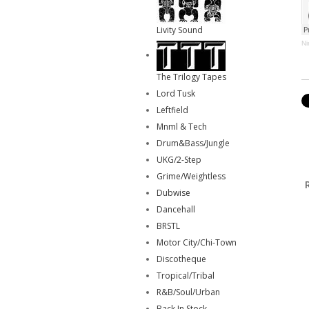
Livity Sound
Ni
The Trilogy Tapes
Lord Tusk
Leftfield
Mnml & Tech
Drum&Bass/Jungle
UKG/2-Step
Grime/Weightless
Dubwise
Dancehall
BRSTL
Motor City/Chi-Town
Discotheque
Tropical/Tribal
R&B/Soul/Urban
Back In Stock