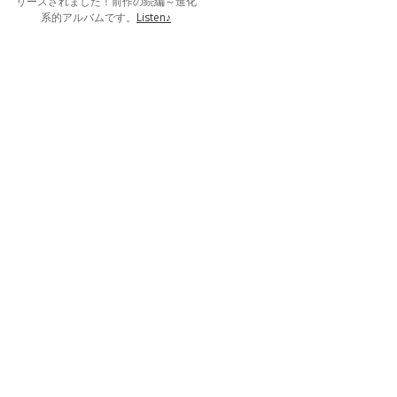
リースされました！前作の続編～進化
系的アルバムです。
Listen♪