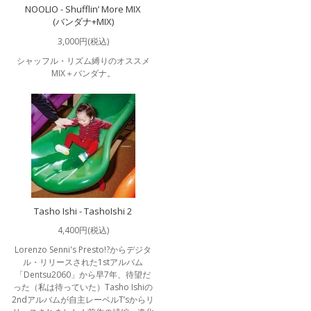
NOOLIO - Shufflin’ More MIX
(バンダナ+MIX)
3,000円(税込)
シャッフル・リズム縛りのオススメ
MIX＋バンダナ。
Tasho Ishi - TashoIshi 2
4,400円(税込)
Lorenzo Senni's Presto!?からデジタ
ル・リリースされた1stアルバム
「Dentsu2060」から早7年、待望だ
った（私は待っていた）Tasho Ishiの
2ndアルバムが自主レーベルT’sからリ