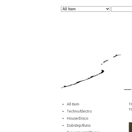
All Item
T
T
Techno/Electro
House/Disco
Dubstep/Bass