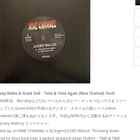
osey Wales & Grant Dell - Time & Time Again (Nine Channel) 7inch
000年頃、WorshipなどUSレーベルからダビー～テッキーなハウスをリリー
していたGrant Dellが手掛けるデジダブ・スタイルの新レーベルNine
hannelの第二弾もぬかりなく入手。今回は80年代から活動するJAディージェ
Josey Walesをフィーチャー。
Next up on NINE CHANNEL is DJ legend JOSEY WALES. Throwing down
hat he does best over a wicked stripped-down rhythm – TIME & TIME