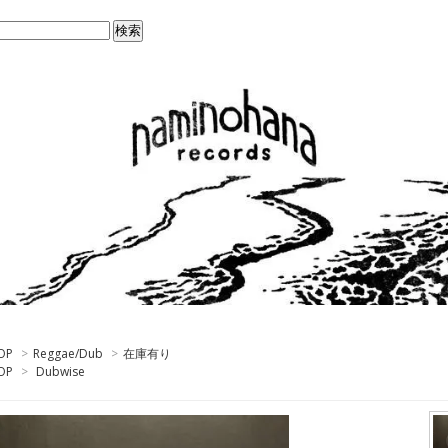
OP
>
Reggae/Dub
>
在庫有り
OP
>
Dubwise