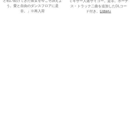
と戦い続けてきた彼女を今こそ讃えよ
ミキサー人選サイコー。是非。ボーナ
う。愛と自由のダンスフロアに是
ス・トラック二曲を追加したDLコー
非。」※再入荷
ド付き。
Listen♪