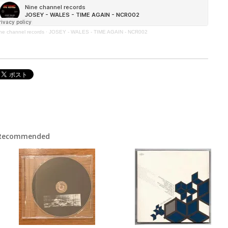
ne channel records
·
JOSEY - WALES - TIME AGAIN - NCR002
Recommended