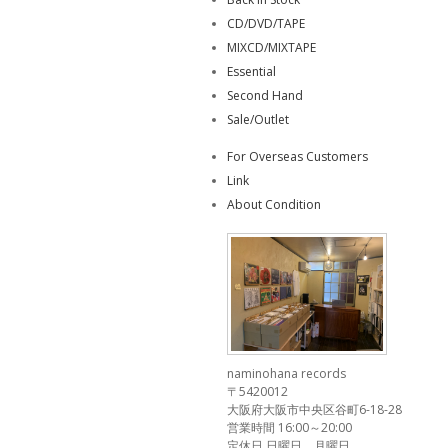
CD/DVD/TAPE
MIXCD/MIXTAPE
Essential
Second Hand
Sale/Outlet
For Overseas Customers
Link
About Condition
naminohana records
〒5420012
大阪府大阪市中央区谷町6-18-28
営業時間 16:00～20:00
定休日 日曜日、月曜日