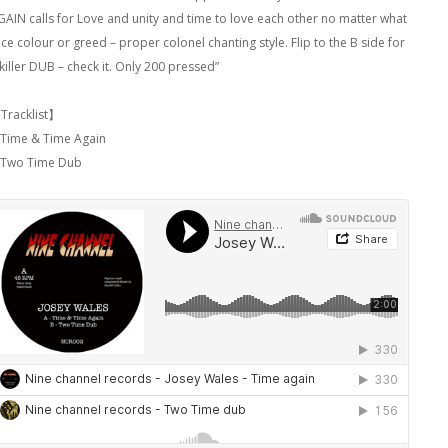
GAIN calls for Love and unity and time to love each other no matter what
ce colour or greed – proper colonel chanting style. Flip to the B side for
killer DUB – check it. Only 200 pressed”
Tracklist】
 Time & Time Again
 Two Time Dub