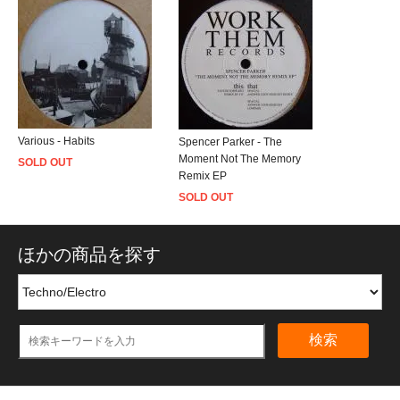
Various - Habits
Spencer Parker - The
Moment Not The Memory
SOLD OUT
Remix EP
SOLD OUT
ほかの商品を探す
検索