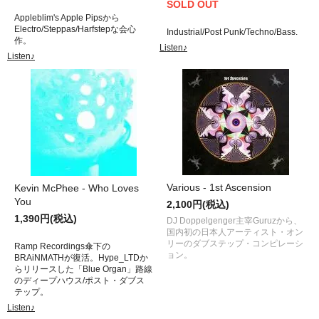
SOLD OUT
Appleblim's Apple Pipsから
Electro/Steppas/Harfstepな会心
Industrial/Post Punk/Techno/Bass.
作。
Listen♪
Listen♪
Various - 1st Ascension
Kevin McPhee - Who Loves
You
2,100円(税込)
1,390円(税込)
DJ Doppelgenger主宰Guruzから、
国内初の日本人アーティスト・オン
リーのダブステップ・コンピレーシ
Ramp Recordings傘下の
ョン。
BRAiNMATHが復活。Hype_LTDか
らリリースした「Blue Organ」路線
のディープハウス/ポスト・ダブス
テップ。
Listen♪