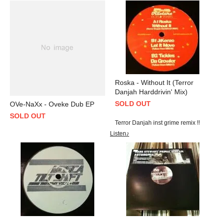
Roska - Without It (Terror
Danjah Harddrivin' Mix)
SOLD OUT
OVe-NaXx - Oveke Dub EP
SOLD OUT
Terror Danjah inst grime remix !!
Listen♪