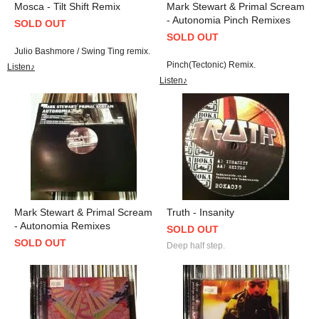
Mosca - Tilt Shift Remix
Mark Stewart & Primal Scream
- Autonomia Pinch Remixes
SOLD OUT
SOLD OUT
Julio Bashmore / Swing Ting remix.
Pinch(Tectonic) Remix.
Listen♪
Listen♪
Mark Stewart & Primal Scream
Truth - Insanity
- Autonomia Remixes
SOLD OUT
SOLD OUT
Deep half step.