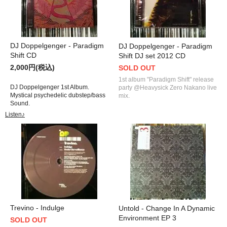
DJ Doppelgenger - Paradigm
DJ Doppelgenger - Paradigm
Shift CD
Shift DJ set 2012 CD
2,000円(税込)
SOLD OUT
1st album "Paradigm Shift" release
DJ Doppelgenger 1st Album.
party @Heavysick Zero Nakano live
Mystical psychedelic dubstep/bass
mix.
Sound.
Listen♪
Trevino - Indulge
Untold - Change In A Dynamic
Environment EP 3
SOLD OUT