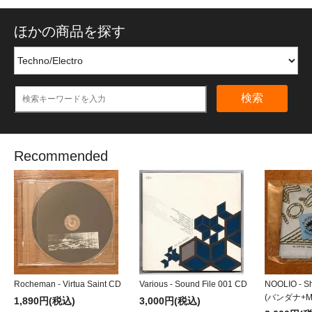
ほかの商品を探す
検索
Recommended
Rocheman - Virtua Saint CD
Various - Sound File 001 CD
NOOLIO - Sh
(バンダナ+MI
1,890円(税込)
3,000円(税込)