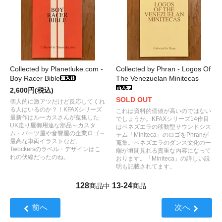
Collected by Planetluke.com -
Collected by Phran - Logos Of
Boy Racer Bible
The Venezuelan Minitecas
2,600円(税込)
SOLD OUT
個人的に激アツだけど反応してくれ
る人はいるのか？！KFAXシリーズ
これは資料的価値が高いのではない
最新作はルーカスさんが蒐集した
でしょうか。KFAXシリーズ14作目
UK走り屋御用達な部品～カスタ
はベネズエラの移動型サウンドシス
ム・パーツ屋や音響屋の企業ロゴ～
テム「Miniteca」のロゴをPhranが
最高な車両イラストなど。
蒐集。ベネズエラのダンス文化の一
Twockersのラベル・デザインはこ
端が垣間見れる貴重な内容になって
れの伏線だったのね。
おります。「Miniteca」の詳しい説
明も記載されてます。
128
13
24
商品中
-
商品
前へ
次へ