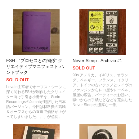
FSH - “プロセスとの関係” ク
Never Sleep - Archivio #1
リエイティブマニフェスト ハ
SOLD OUT
ンドブック
90s アメリカ、イギリス、オラン
SOLD OUT
ダ、ベルギー、フランス、イタリ
ア、ドイツの古いテクノとレイヴの
Levain主宰者でオーフス・シーンに
ファンジンからレコ屋やレーベル、
深く関わるFSHが制作したクリエイ
服屋の広告、パーティーのお誘い、
ター向け手引き小冊子を、Gorin
獄中からの手紙などなどを蒐集した
RecordingsのJomniが翻訳した日本
Never Sleepの濃厚な一冊。
語バージョン。今回は材料費の高騰
＆オーフスからの直送で価格が上が
ってしまいました、、、が必読。