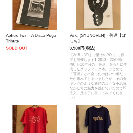
Aphex Twin - A Disco Pogo
Veん (SYUNOVEN) - 菩遅【ぼ
Tribute
っち】
SOLD OUT
3,500円(税込)
【2/15～3/9まで階上のPOLにて個
展を開催します】2013～22の間に
描いた10年分の「菩遅」をもとに作
成したグラフィック本。はじめて
「菩遅」と出会ったのはいつ頃だっ
たか忘れてしまいましたが、そのタ
ギングのような妖怪のような不思議
なかたちに魅力を感じていたので即
注文。是非手に取ってみてくださ
い！